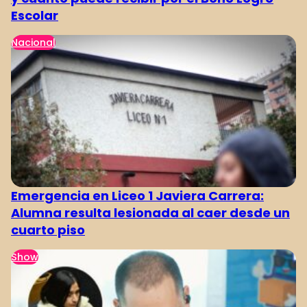
Escolar
Nacional
Emergencia en Liceo 1 Javiera Carrera:
Alumna resulta lesionada al caer desde un
cuarto piso
Show