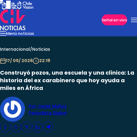
Imperdibles
Señal en vivo
Menú noticias
Internacional
Reportajes
Cazanoticias
Economía
Casos poli
Nacional
Internacional
/
Noticias
17/ 05/ 2026
22:19
Construyó pozos, una escuela y una clínica: La
historia del ex carabinero que hoy ayuda a
miles en África
Por Javier Muñoz
Periodista Digital
Programas