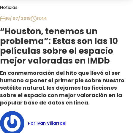
Club De La Comedia
Noticias
Contigo en Directo
16/ 07/ 2019
11:44
Plan Perfecto
“Houston, tenemos un
El Tiempo
problema”: Estas son las 10
Sabingo
Todos Los Programas
películas sobre el espacio
mejor valoradas en IMDb
En conmemoración del hito que llevó al ser
humano a poner el primer pie sobre nuestro
satélite natural, les dejamos las ficciones
sobre el espacio con mejor valoración en la
popular base de datos en línea.
Por Ivan Villarroel