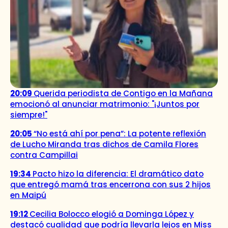
20:09
Querida periodista de Contigo en la Mañana
emocionó al anunciar matrimonio: "¡Juntos por
siempre!"
20:05
“No está ahí por pena”: La potente reflexión
de Lucho Miranda tras dichos de Camila Flores
contra Campillai
19:34
Pacto hizo la diferencia: El dramático dato
que entregó mamá tras encerrona con sus 2 hijos
en Maipú
19:12
Cecilia Bolocco elogió a Dominga López y
destacó cualidad que podría llevarla lejos en Miss