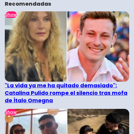
Recomendadas
Show
"La vida ya me ha quitado demasiado":
Catalina Pulido rompe el silencio tras mofa
de Ítalo Omegna
Show