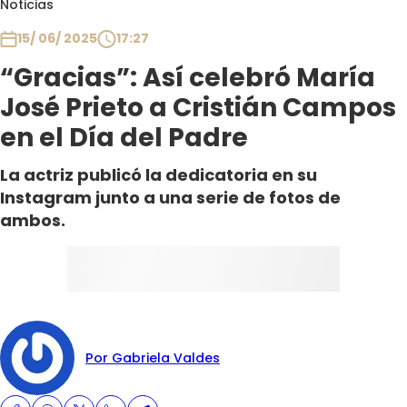
Noticias
Club De La Comedia
Contigo en Directo
15/ 06/ 2025
17:27
Plan Perfecto
“Gracias”: Así celebró María
El Tiempo
José Prieto a Cristián Campos
Sabingo
en el Día del Padre
Todos Los Programas
La actriz publicó la dedicatoria en su
Instagram junto a una serie de fotos de
ambos.
Por Gabriela Valdes