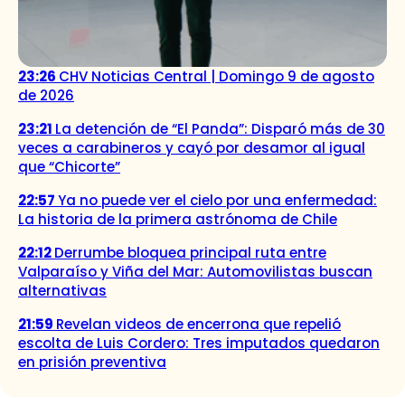
23:26
CHV Noticias Central | Domingo 9 de agosto
de 2026
23:21
La detención de “El Panda”: Disparó más de 30
veces a carabineros y cayó por desamor al igual
que “Chicorte”
22:57
Ya no puede ver el cielo por una enfermedad:
La historia de la primera astrónoma de Chile
22:12
Derrumbe bloquea principal ruta entre
Valparaíso y Viña del Mar: Automovilistas buscan
alternativas
21:59
Revelan videos de encerrona que repelió
escolta de Luis Cordero: Tres imputados quedaron
en prisión preventiva