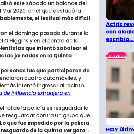
realizó este sábado un balance del
el Mar 2020, en el que destacó la
ablemente, el festival más difícil
Actriz rev
con alcal
raron el domingo pasado durante la
escribía...
 O’Higgins y en el centro de la
olentistas que intentó sabotear el
as las jornadas en la Quinta
Te ayuda
 personas las que participaron de
ncendiaron cuatro automóviles, y
más intentó ingresar al recinto.
 de influencia extranjera en
l rol de la policía es resguardar la
 fue resguardar contra un grupo que
Lo que fue impedido por la policía
HOY últim
el resguardo de la Quinta Vergara
“.