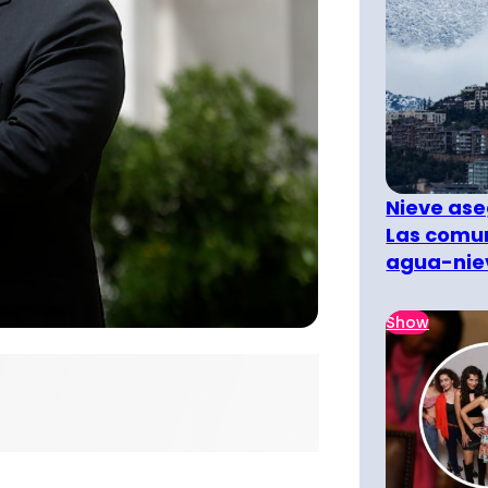
Nieve ase
Las comun
agua-nie
Show