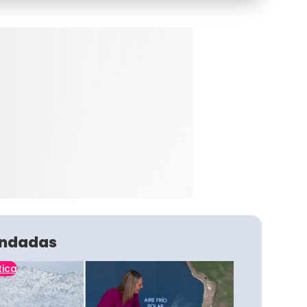
ndadas
tica