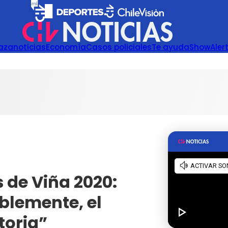
azanoticias
Economía
Casos policiales
Te ayuda
Show
Aler
 de Viña 2020:
blemente, el
storia”