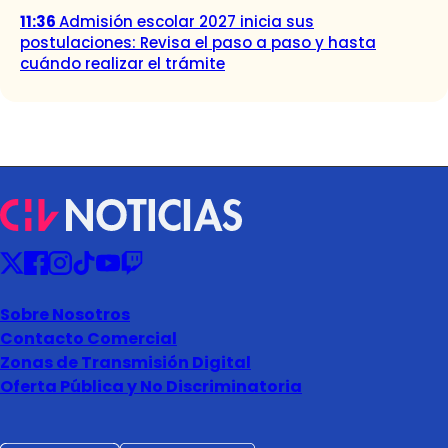
11:36
Admisión escolar 2027 inicia sus
postulaciones: Revisa el paso a paso y hasta
cuándo realizar el trámite
Sobre Nosotros
Contacto Comercial
Zonas de Transmisión Digital
Oferta Pública y No Discriminatoria