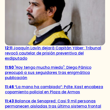
12:11
Joaquín Lavín dejará Capitán Yáber: Tribunal
revocó cautelar de prisión preventiva del
exdiputado
11:50
"Hoy tengo mucho miedo": Diego Pánico
preocupó a sus seguidores tras enigmática
publicación
11:46
“La mano ha cambiado”: Pdte. Kast encabeza
copamiento policial en Plaza de Armas
11:43
Balance de Senapred: Casi 9 mil personas
permanecen aisladas tras último sistema frontal