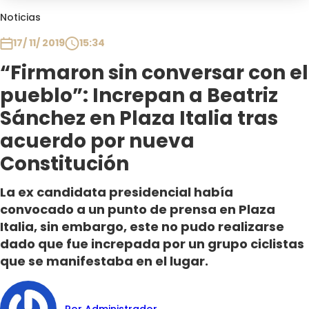
Club De La Comedia
Noticias
Contigo en Directo
17/ 11/ 2019
15:34
Plan Perfecto
“Firmaron sin conversar con el
El Tiempo
pueblo”: Increpan a Beatriz
Sabingo
Todos Los Programas
Sánchez en Plaza Italia tras
acuerdo por nueva
Constitución
La ex candidata presidencial había
convocado a un punto de prensa en Plaza
Italia, sin embargo, este no pudo realizarse
dado que fue increpada por un grupo ciclistas
que se manifestaba en el lugar.