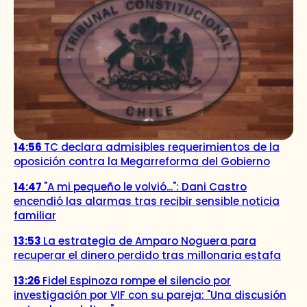
14:56
TC declara admisibles requerimientos de la
oposición contra la Megarreforma del Gobierno
14:47
"A mi pequeño le volvió...": Dani Castro
encendió las alarmas tras recibir sensible noticia
familiar
13:53
La estrategia de Amparo Noguera para
recuperar el dinero perdido tras millonaria estafa
13:26
Fidel Espinoza rompe el silencio por
investigación por VIF con su pareja: "Una discusión