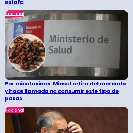
estafa
Nacional
Por micotoxinas: Minsal retira del mercado
y hace llamado no consumir este tipo de
pasas
Nacional