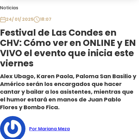
Club De La Comedia
Noticias
Contigo en Directo
24/ 01/ 2025
18:07
Plan Perfecto
Festival de Las Condes en
El Tiempo
CHV: Cómo ver en ONLINE y EN
Sabingo
Todos Los Programas
VIVO el evento que inicia este
viernes
Alex Ubago, Karen Paola, Paloma San Basilio y
Américo serán los encargados que hacer
cantar y bailar a los asistentes, mientras que
el humor estará en manos de Juan Pablo
Flores y Bombo Fica.
Por Mariana Meza