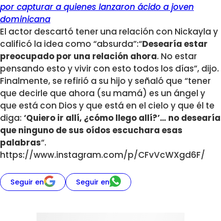
por capturar a quienes lanzaron ácido a joven
dominicana
El actor descartó tener una relación con Nickayla y
calificó la idea como “absurda”:“
De
searía estar
preocupado por una relación ahora
. No estar
pensando esto y vivir con esto todos los días”, dijo.
Finalmente, se refirió a su hijo y señaló que “tener
que decirle que ahora (su mamá) es un ángel y
que está con Dios y que está en el cielo y que él te
diga:
‘Quiero ir allí, ¿cómo llego allí?’… no desearía
que ninguno de sus oídos escuchara esas
palabras
“.
https://www.instagram.com/p/CFvVcWXgd6F/
Seguir en
Seguir en