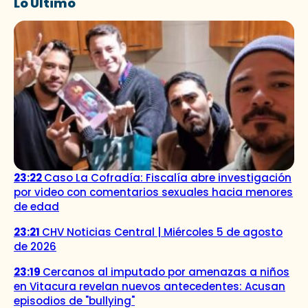
Lo Último
23:22
Caso La Cofradía: Fiscalía abre investigación
por video con comentarios sexuales hacia menores
de edad
23:21
CHV Noticias Central | Miércoles 5 de agosto
de 2026
23:19
Cercanos al imputado por amenazas a niños
en Vitacura revelan nuevos antecedentes: Acusan
episodios de "bullying"