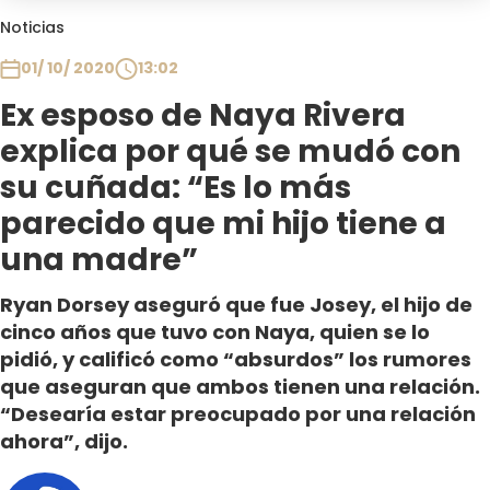
Club De La Comedia
Noticias
Contigo en Directo
01/ 10/ 2020
13:02
Plan Perfecto
Ex esposo de Naya Rivera
El Tiempo
explica por qué se mudó con
Sabingo
Todos Los Programas
su cuñada: “Es lo más
parecido que mi hijo tiene a
una madre”
Ryan Dorsey aseguró que fue Josey, el hijo de
cinco años que tuvo con Naya, quien se lo
pidió, y calificó como “absurdos” los rumores
que aseguran que ambos tienen una relación.
“Desearía estar preocupado por una relación
ahora”, dijo.