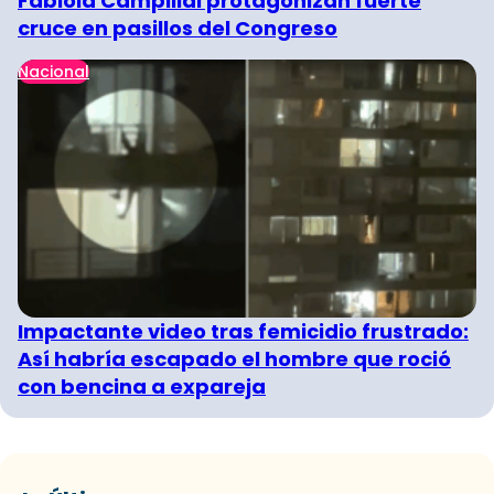
Fabiola Campillai protagonizan fuerte
cruce en pasillos del Congreso
Nacional
Impactante video tras femicidio frustrado:
Así habría escapado el hombre que roció
con bencina a expareja