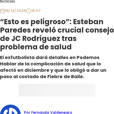
Noticias
Club De La Comedia
Contigo en Directo
19/ 12/ 2025
16:07
Plan Perfecto
“Esto es peligroso”: Esteban
El Tiempo
Paredes reveló crucial consejo
Sabingo
de JC Rodríguez tras
Todos Los Programas
problema de salud
El exfutbolista dará detalles en Podemos
Hablar de la complicación de salud que lo
afectó en diciembre y que lo obligó a dar un
paso al costado de Fiebre de Baile.
Por Fernanda Valdenegro