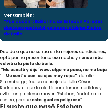
Ver también:
“Fue bacán”: Bailarina de Esteban Paredes
destacó gesto del goleador al dejar Fiebre
de Baile
Debido a que no sentía en la mejores condiciones,
optó por no presentarse esa noche y n
unca más
volvió a la pista de baile.
“Me asusté y dije ´wow, algo me pasa, no me baja
´… Me sentía con los ojos muy rojos”
, detalló.
Sin embargo, fue un
consejo de Julio César
Rodríguez el que lo alertó para tomar medidas
y
evitar un problema mayor
: “Esteban, ándate a la
clínica, porque
esto igual es peligroso
”.
El susto que pasó Esteban