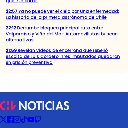
que “Chicorte”
22:57
Ya no puede ver el cielo por una enfermedad:
La historia de la primera astrónoma de Chile
22:12
Derrumbe bloquea principal ruta entre
Valparaíso y Viña del Mar: Automovilistas buscan
alternativas
21:59
Revelan videos de encerrona que repelió
escolta de Luis Cordero: Tres imputados quedaron
en prisión preventiva