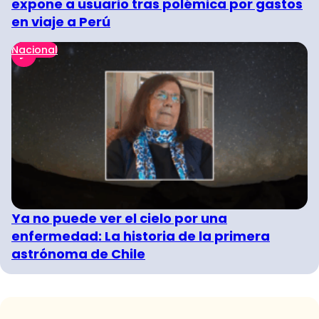
expone a usuario tras polémica por gastos
en viaje a Perú
Nacional
Ya no puede ver el cielo por una
enfermedad: La historia de la primera
astrónoma de Chile