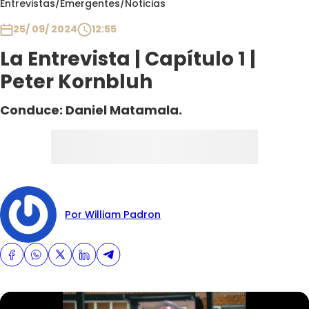
Entrevistas
/
Emergentes
/
Noticias
Club De La Comedia
Contigo en Directo
25/ 09/ 2024
12:55
Plan Perfecto
La Entrevista | Capítulo 1 |
El Tiempo
Peter Kornbluh
Sabingo
Conduce: Daniel Matamala.
Todos Los Programas
Por William Padron