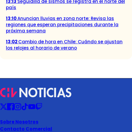
13:13
Seguidilla de sismos se registra en el norte del
país
13:10
Anuncian lluvias en zona norte: Revisa las
regiones que esperan precipitaciones durante la
próxima semana
13:02
Cambio de hora en Chile: Cuándo se ajustan
los relojes al horario de verano
Sobre Nosotros
Contacto Comercial