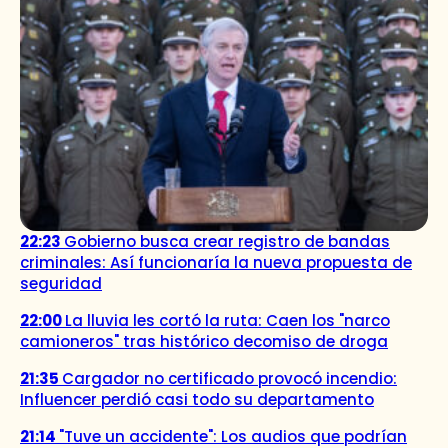
22:23
Gobierno busca crear registro de bandas
criminales: Así funcionaría la nueva propuesta de
seguridad
22:00
La lluvia les cortó la ruta: Caen los "narco
camioneros" tras histórico decomiso de droga
21:35
Cargador no certificado provocó incendio:
Influencer perdió casi todo su departamento
21:14
"Tuve un accidente": Los audios que podrían