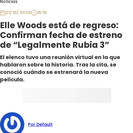
Noticias
Club De La Comedia
Contigo en Directo
21/ 10/ 2020
15:15
Plan Perfecto
Elle Woods está de regreso:
El Tiempo
Confirman fecha de estreno
Sabingo
de “Legalmente Rubia 3”
Todos Los Programas
El elenco tuvo una reunión virtual en la que
hablaron sobre la historia. Tras la cita, se
conoció cuándo se estrenará la nueva
película.
Por Default