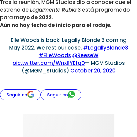
Tras la reunión, MGM Studios dio a conocer que el
estreno de
Legalmente Rubia
3 está programado
para
mayo de 2022
.
Aún no hay fecha de inicio para el rodaje.
Elle Woods is back! Legally Blonde 3 coming
May 2022. We rest our case.
#LegallyBlonde3
#ElleWoods
@ReeseW
pic.twitter.com/WnxI1YEfqD
— MGM Studios
(@MGM_Studios)
October 20, 2020
Seguir en
Seguir en