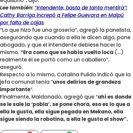
equilibrio”, dijo.
Lee también:
“Intendente, basta de tanta mentira”:
Cathy Barriga increpó a Felipe Guevara en Maipú
por falta de cajas
“Lo que hizo fue una grosería”, agregó la panelista,
asegurando que cuando a ella le dicen algo, pone
abogado, y que el intendente debiese hacer lo
mismo.
“Era como que se había vuelto loca
(…)
realmente él se portó como un caballero”,
aseguró.
Respecto a lo mismo, Catalina Pulido indicó que la
jefa comunal tenía “
unos delirios de grandeza
importante
“.
Finalmente, Maldonado, agregó que “
ahí es donde
se le sale la ‘pobla’, se pone chora, eso es lo que a
ella le gusta, ella sigue pegada en Mekano, ella
sigue siendo la robotina, a ella le gusta el show”.