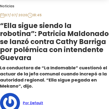
Club De La Comedia
Noticias
Contigo en Directo
07/ 07/ 2020
18:45
Plan Perfecto
“Ella sigue siendo la
El Tiempo
robotina”: Patricia Maldonado
Sabingo
Todos Los Programas
se lanzó contra Cathy Barriga
por polémica con intendente
Guevara
La conductora de “La Indomable” cuestionó el
actuar de la jefa comunal cuando increpó a la
autoridad regional. “Ella sigue pegada en
Mekano”, dijo.
Por Default