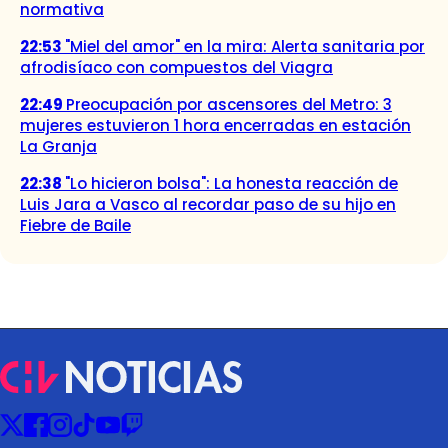
normativa
22:53
"Miel del amor" en la mira: Alerta sanitaria por
afrodisíaco con compuestos del Viagra
22:49
Preocupación por ascensores del Metro: 3
mujeres estuvieron 1 hora encerradas en estación
La Granja
22:38
"Lo hicieron bolsa": La honesta reacción de
Luis Jara a Vasco al recordar paso de su hijo en
Fiebre de Baile