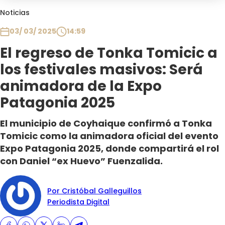
Club De La Comedia
Noticias
Contigo en Directo
03/ 03/ 2025
14:59
Plan Perfecto
El regreso de Tonka Tomicic a
El Tiempo
los festivales masivos: Será
Sabingo
Todos Los Programas
animadora de la Expo
Patagonia 2025
El municipio de Coyhaique confirmó a Tonka
Tomicic como la animadora oficial del evento
Expo Patagonia 2025, donde compartirá el rol
con Daniel “ex Huevo” Fuenzalida.
Por Cristóbal Galleguillos
Periodista Digital