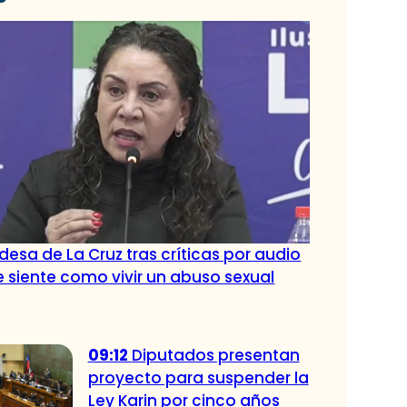
desa de La Cruz tras críticas por audio
Se siente como vivir un abuso sexual
09:12
Diputados presentan
proyecto para suspender la
Ley Karin por cinco años