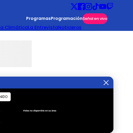
Programas
Programación
Señal en vivo
ta Climática
La Entrevista
Noticieros