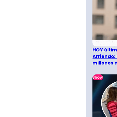
HOY últim
Arriendo:
millones 
Show