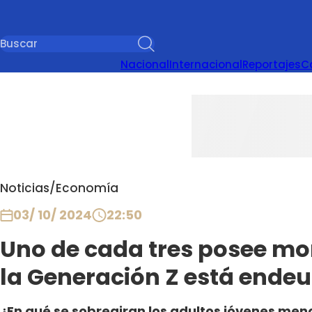
Nacional
Internacional
Reportajes
C
Noticias
/
Economía
03/ 10/ 2024
22:50
Uno de cada tres posee mo
la Generación Z está ende
¿En qué se sobregiran los adultos jóvenes men