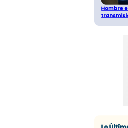
Hombre e
transmisió
Lo Últim