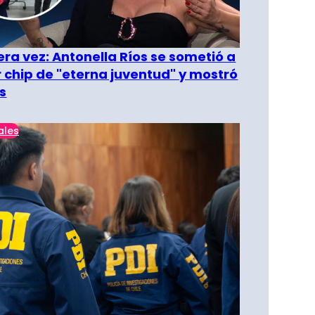
era vez: Antonella Ríos se sometió a
r chip de "eterna juventud" y mostró
s
ales