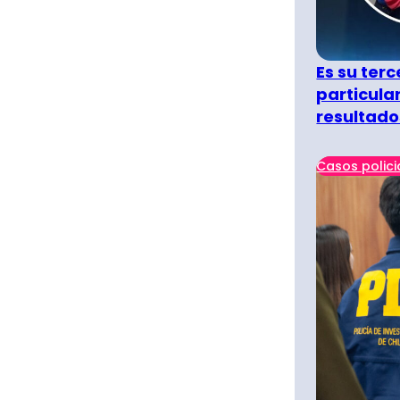
Es su terc
particula
resultado
Casos polici