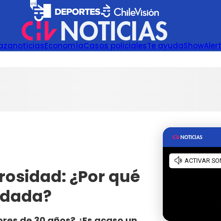
azanoticias
Economía
Casos policiales
Te ayuda
Show
Aler
rosidad: ¿Por qué
udada?
ores de 30 años? ¿Es acaso un