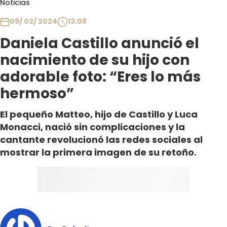
Noticias
Club De La Comedia
Contigo en Directo
09/ 02/ 2024
13:08
Plan Perfecto
Daniela Castillo anunció el
El Tiempo
nacimiento de su hijo con
Sabingo
adorable foto: “Eres lo más
Todos Los Programas
hermoso”
El pequeño Matteo, hijo de Castillo y Luca
Monacci, nació sin complicaciones y la
cantante revolucionó las redes sociales al
mostrar la primera imagen de su retoño.