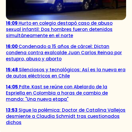
16:09
Hurto en colegio destapó caso de abuso
sexual infantil: Dos hombres fueron detenidos
simultáneamente en el norte
16:00
Condenado a 15 años de cárcel: Dictan
condena contra exalcalde Juan Carlos Reinao por
estupro, abuso y aborto
15:48
Silenciosos y tecnológicos: Así es la nueva era
de autos eléctricos en Chile
14:05
Pdte. Kast se reúne con Abelardo de la
Espriella en Colombia a horas de cambio de
mando: "Una nueva etapa"
13:53
Sigue la polémica: Doctor de Catalina Vallejos
desmiente a Claudia Schmidt tras cuestionados
dichos