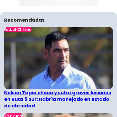
Recomendadas
Fútbol Chileno
Nelson Tapia choca y sufre graves lesiones
en Ruta 5 Sur: Habría manejado en estado
de ebriedad
Te ayuda