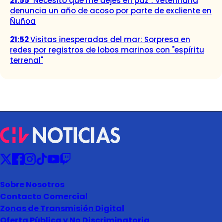
21:55
"Necesito que me dejes en paz": Veterinaria
denuncia un año de acoso por parte de excliente en
Ñuñoa
21:52
Visitas inesperadas del mar: Sorpresa en
redes por registros de lobos marinos con "espíritu
terrenal"
Sobre Nosotros
Contacto Comercial
Zonas de Transmisión Digital
Oferta Pública y No Discriminatoria