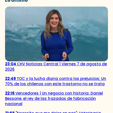
Lo Último
23:04
CHV Noticias Central | Viernes 7 de agosto de
2026
22:49
TOC y la lucha diaria contra los prejuicios: Un
70% de los chilenos con este trastorno no se trata
22:16
Vencedores | Un negocio con historia: Daniel
Bessone, el rey de las frazadas de fabricación
nacional