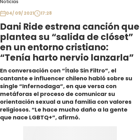
Noticias
Club De La Comedia
Contigo en Directo
04/ 09/ 2021
17:28
Plan Perfecto
Dani Ride estrena canción que
El Tiempo
plantea su “salida de clóset”
Sabingo
en un entorno cristiano:
Todos Los Programas
“Tenía harto nervio lanzarla”
En conversación con “Ítalo Sin Filtro”, el
cantante e influencer chileno habló sobre su
single “Infernodaga”, en que versa con
metáforas el proceso de comunicar su
orientación sexual a una familia con valores
religiosos. “Le hace mucho daño a la gente
que nace LGBTQ+”, afirmó.