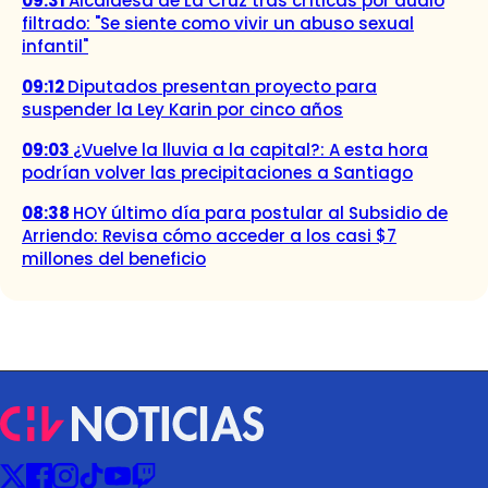
09:31
Alcaldesa de La Cruz tras críticas por audio
filtrado: "Se siente como vivir un abuso sexual
infantil"
09:12
Diputados presentan proyecto para
suspender la Ley Karin por cinco años
09:03
¿Vuelve la lluvia a la capital?: A esta hora
podrían volver las precipitaciones a Santiago
08:38
HOY último día para postular al Subsidio de
Arriendo: Revisa cómo acceder a los casi $7
millones del beneficio