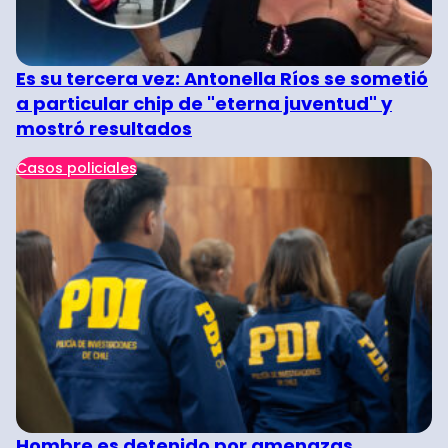
Es su tercera vez: Antonella Ríos se sometió
a particular chip de "eterna juventud" y
mostró resultados
Casos policiales
Hombre es detenido por amenazas