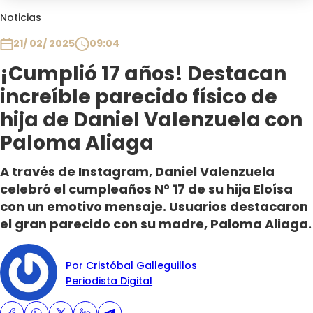
Club De La Comedia
Noticias
Contigo en Directo
21/ 02/ 2025
09:04
Plan Perfecto
¡Cumplió 17 años! Destacan
El Tiempo
increíble parecido físico de
Sabingo
Todos Los Programas
hija de Daniel Valenzuela con
Paloma Aliaga
A través de Instagram, Daniel Valenzuela
celebró el cumpleaños N° 17 de su hija Eloísa
con un emotivo mensaje. Usuarios destacaron
el gran parecido con su madre, Paloma Aliaga.
Por Cristóbal Galleguillos
Periodista Digital