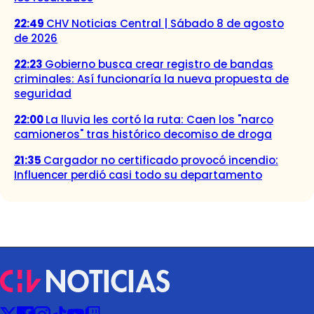
22:49
CHV Noticias Central | Sábado 8 de agosto
de 2026
22:23
Gobierno busca crear registro de bandas
criminales: Así funcionaría la nueva propuesta de
seguridad
22:00
La lluvia les cortó la ruta: Caen los "narco
camioneros" tras histórico decomiso de droga
21:35
Cargador no certificado provocó incendio:
Influencer perdió casi todo su departamento