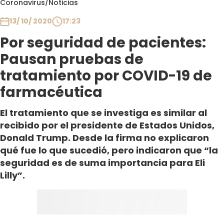
Coronavirus
/
Noticias
Club De La Comedia
Contigo en Directo
13/ 10/ 2020
17:23
Plan Perfecto
Por seguridad de pacientes:
El Tiempo
Pausan pruebas de
Sabingo
tratamiento por COVID-19 de
Todos Los Programas
farmacéutica
El tratamiento que se investiga es similar al
recibido por el presidente de Estados Unidos,
Donald Trump. Desde la firma no explicaron
qué fue lo que sucedió, pero indicaron que “la
seguridad es de suma importancia para Eli
Lilly”.