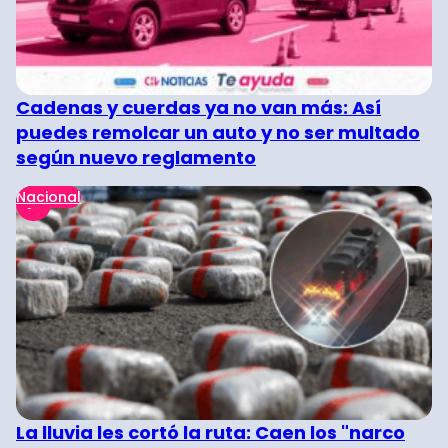
Cadenas y cuerdas ya no van más: Así
puedes remolcar un auto y no ser multado
según nuevo reglamento
Nacional
La lluvia les cortó la ruta: Caen los "narco