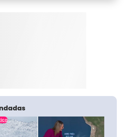
ndadas
tica