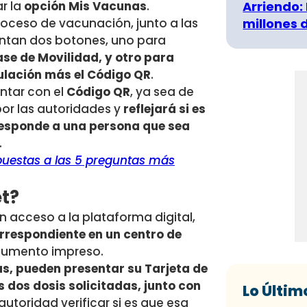
Arriendo:
r la
opción Mis Vacunas
.
millones 
proceso de vacunación, junto a las
sentan dos botones, uno para
se de Movilidad, y otro para
culación más el Código QR
.
ntar con el
Código QR
, ya sea de
por las autoridades y
reflejará si es
rresponde a una persona que sea
.
spuestas a las 5 preguntas más
et?
n acceso a la plataforma digital,
orrespondiente en un centro de
documento impreso.
s, pueden presentar su Tarjeta de
 dos dosis solicitadas, junto con
Lo Últim
utoridad verificar si es que esa