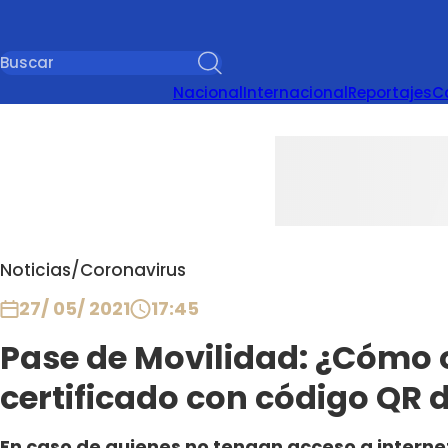
Nacional
Internacional
Reportajes
C
Noticias
/
Coronavirus
27/ 05/ 2021
17:45
Pase de Movilidad: ¿Cómo 
certificado con código QR d
En caso de quienes no tengan acceso a internet