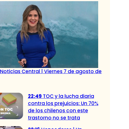
Noticias Central | Viernes 7 de agosto de
22:49
TOC y la lucha diaria
contra los prejuicios: Un 70%
de los chilenos con este
trastorno no se trata