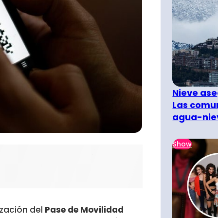
Nieve ase
Las comun
agua-nie
Show
ización del
Pase de Movilidad