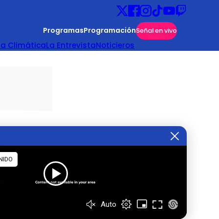
Programas
Programación
Señal en vivo
ta Climática
La Entrevista
Noticieros