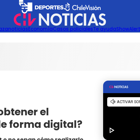
azanoticias
Economía
Casos policiales
Te ayuda
Show
Aler
obtener el
e forma digital?
 o no sepan cómo realizarlo,