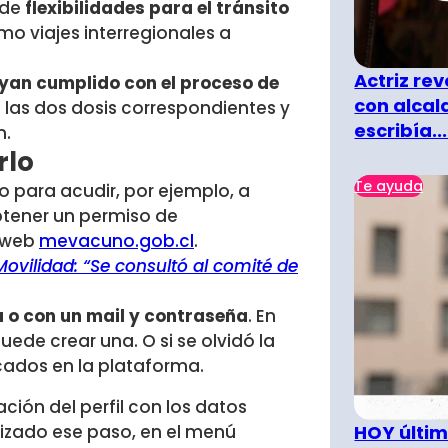
 de
flexibilidades para el tránsito
omo viajes interregionales a
Actriz rev
yan cumplido con el proceso de
con alcal
o las dos dosis correspondientes y
escribía...
n.
rlo
Te ayuda
do para acudir, por ejemplo, a
btener un permiso de
o web
mevacuno.gob.cl
.
ovilidad: “Se consultó al comité de
a o con un mail y contraseña
. En
ede crear una. O si se olvidó la
cados en la plataforma.
ción del perfil con los datos
HOY últim
lizado ese paso, en el menú