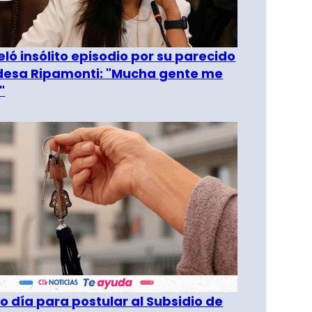
eló insólito episodio por su parecido
desa Ripamonti: "Mucha gente me
"
o día para postular al Subsidio de