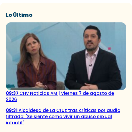
Lo Último
09:37
CHV Noticias AM | Viernes 7 de agosto de
2026
09:31
Alcaldesa de La Cruz tras críticas por audio
filtrado: "Se siente como vivir un abuso sexual
infantil"