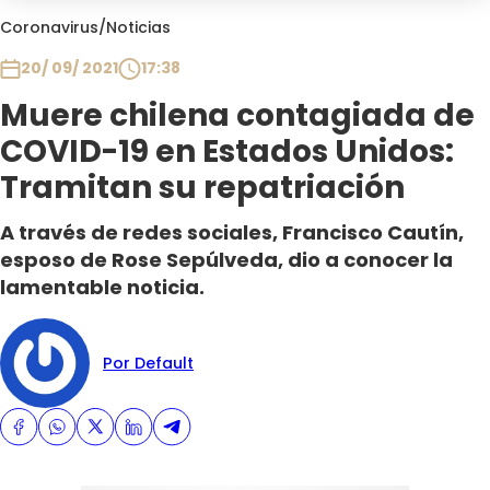
Club De La Comedia
Coronavirus
/
Noticias
Contigo en Directo
20/ 09/ 2021
17:38
Plan Perfecto
Muere chilena contagiada de
El Tiempo
COVID-19 en Estados Unidos:
Sabingo
Todos Los Programas
Tramitan su repatriación
A través de redes sociales, Francisco Cautín,
esposo de Rose Sepúlveda, dio a conocer la
lamentable noticia.
Por Default