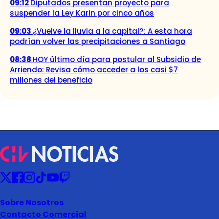
09:12
Diputados presentan proyecto para
suspender la Ley Karin por cinco años
09:03
¿Vuelve la lluvia a la capital?: A esta hora
podrían volver las precipitaciones a Santiago
08:38
HOY último día para postular al Subsidio de
Arriendo: Revisa cómo acceder a los casi $7
millones del beneficio
Sobre Nosotros
Contacto Comercial