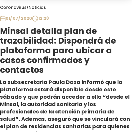
Club De La Comedia
Coronavirus
/
Noticias
Contigo en Directo
01/ 07/ 2020
12:28
Plan Perfecto
Minsal detalla plan de
El Tiempo
trazabilidad: Dispondrá de
Sabingo
Todos Los Programas
plataforma para ubicar a
casos confirmados y
contactos
La subsecretaria Paula Daza informó que la
plataforma estará disponible desde este
sábado y que podrán acceder a ella “desde el
Minsal, la autoridad sanitaria y los
profesionales de la atención primaria de
salud”. Ademas, aseguró que se vinculará con
el plan de residencias sanitarias para quienes