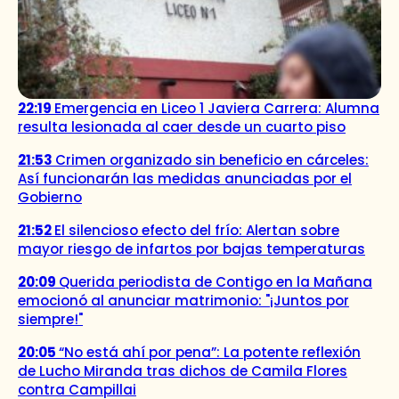
22:19
Emergencia en Liceo 1 Javiera Carrera: Alumna
resulta lesionada al caer desde un cuarto piso
21:53
Crimen organizado sin beneficio en cárceles:
Así funcionarán las medidas anunciadas por el
Gobierno
21:52
El silencioso efecto del frío: Alertan sobre
mayor riesgo de infartos por bajas temperaturas
20:09
Querida periodista de Contigo en la Mañana
emocionó al anunciar matrimonio: "¡Juntos por
siempre!"
20:05
“No está ahí por pena”: La potente reflexión
de Lucho Miranda tras dichos de Camila Flores
contra Campillai