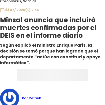
Coronavirus
/
Noticias
Club De La Comedia
Contigo en Directo
16/ 07/ 2020
12:54
Plan Perfecto
Minsal anuncia que incluirá
El Tiempo
muertes confirmadas por el
Sabingo
DEIS en el informe diario
Todos Los Programas
Según explicó el ministro Enrique Paris, la
decisión se tomó porque han logrado que el
departamento “actúe con exactitud y apoyo
informático”.
Por Default