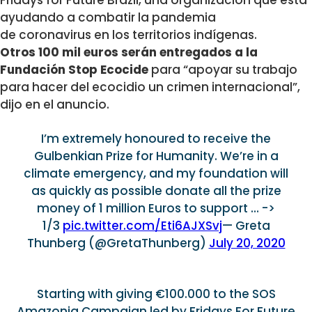
ayudando a combatir la pandemia
de coronavirus en los territorios indígenas.
Otros 100 mil euros serán entregados a la
Fundación Stop Ecocide
para “apoyar su trabajo
para hacer del ecocidio un crimen internacional”,
dijo en el anuncio.
I’m extremely honoured to receive the
Gulbenkian Prize for Humanity. We’re in a
climate emergency, and my foundation will
as quickly as possible donate all the prize
money of 1 million Euros to support … ->
1/3
pic.twitter.com/Eti6AJXSvj
— Greta
Thunberg (@GretaThunberg)
July 20, 2020
Starting with giving €100.000 to the SOS
Amazonia Campaign led by Fridays For Future