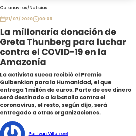
Club De La Comedia
Coronavirus
/
Noticias
Contigo en Directo
21/ 07/ 2020
00:06
Plan Perfecto
La millonaria donación de
El Tiempo
Greta Thunberg para luchar
Sabingo
Todos Los Programas
contra el COVID-19 en la
Amazonía
La activista sueca recibió el Premio
Gulbenkian para la Humanidad, el que
entrega 1 millón de euros. Parte de ese dinero
será destinado a la batalla contra el
coronavirus, el resto, según dijo, será
entregado a otras organizaciones.
Por Ivan Villarroel