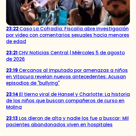
23:22
Caso La Cofradía: Fiscalía abre investigación
por video con comentarios sexuales hacia menores
de edad
23:21
CHV Noticias Central | Miércoles 5 de agosto
de 2026
23:19
Cercanos al imputado por amenazas a niños
en Vitacura revelan nuevos antecedentes: Acusan
episodios de "bullying"
23:14
El tierno viral de Hansel y Charlotte: La historia
de los niños que buscan compañeros de curso en
Molina
23:13
Los dieron de alta y nadie los fue a buscar: Mil
pacientes abandonados viven en hospitales