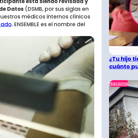
ticipante está siendo revisada y
 de Datos
(DSMB, por sus siglas en
uestros médicos internos clínicos
cado
. ENSEMBLE es el nombre del
¿Tu hijo 
cuánto pu
Nacional