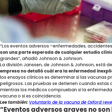
“Los eventos adversos –enfermedades, accidentes, e
son una parte esperada de cualquier estudio clíni
grandes”, añadió Johnson & Johnson.
La división Janssen, de Johnson & Johnson, está de
empresa no detalló cuál era la enfermedad inexpl
los ensayos clínicos es determinar si las vacunas
peligrosos. Las pruebas se detienen cuando estas
mientras los médicos comprueban si la enfermeda
vacuna o si es coincidencia.
Lee también:
Voluntario de la vacuna de Oxford rev
“Eventos adversos graves no son 