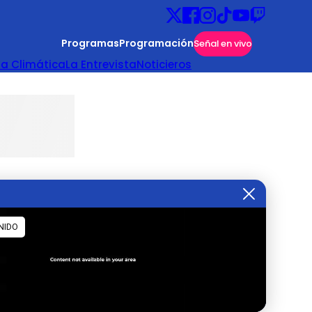
Programas
Programación
Señal en vivo
ta Climática
La Entrevista
Noticieros