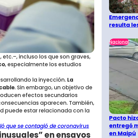
Emergenci
resulta l
Nacional
tc.–, incluso los que son graves,
co
, especialmente los estudios
sarrollando la inyección.
La
icable
. Sin embargo, un objetivo de
 producen efectos secundarios
 consecuencias aparecen. También,
d puede estar relacionada con la
Pacto hiz
entregó m
eló que se contagió de coronavirus
inusuales” en ensayos
en Maipú