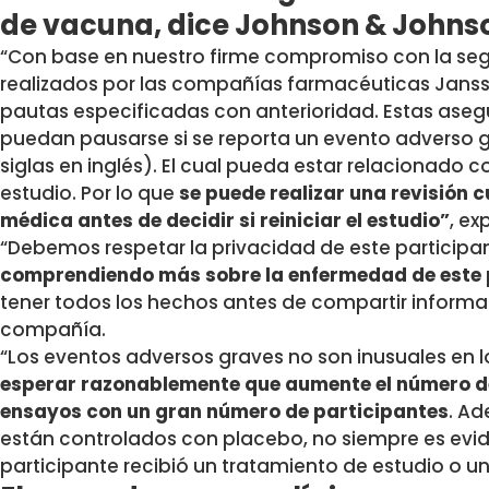
de vacuna, dice Johnson & Johns
“Con base en nuestro firme compromiso con la segu
realizados por las compañías farmacéuticas Jans
pautas especificadas con anterioridad. Estas aseg
puedan pausarse si se reporta un evento adverso g
siglas en inglés). El cual pueda estar relacionado
estudio. Por lo que
se puede realizar una revisión 
médica antes de decidir si reiniciar el estudio”
, ex
“Debemos respetar la privacidad de este participa
comprendiendo más sobre la enfermedad de este 
tener todos los hechos antes de compartir informac
compañía.
“Los eventos adversos graves no son inusuales en l
esperar razonablemente que aumente el número de
ensayos con un gran número de participantes
. A
están controlados con placebo, no siempre es evid
participante recibió un tratamiento de estudio o u