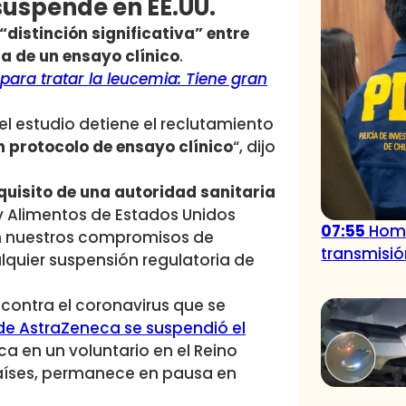
suspende en EE.UU.
“distinción significativa” entre
a de un ensayo clínico
.
ara tratar la leucemia: Tiene gran
el estudio detiene el reclutamiento
 protocolo de ensayo clínico
“, dijo
quisito de una autoridad sanitaria
y Alimentos de Estados Unidos
07:55
Homb
 en nuestros compromisos de
transmisión
quier suspensión regulatoria de
contra el coronavirus que se
de AstraZeneca se suspendió el
 en un voluntario en el Reino
 países, permanece en pausa en