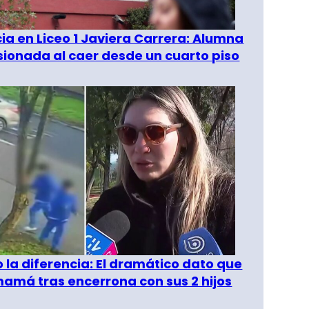
a en Liceo 1 Javiera Carrera: Alumna
esionada al caer desde un cuarto piso
o la diferencia: El dramático dato que
amá tras encerrona con sus 2 hijos