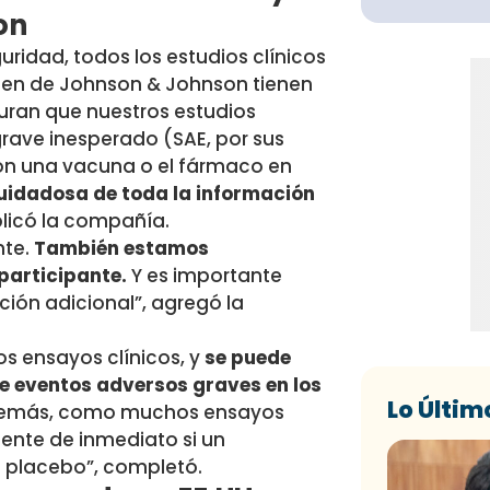
on
ridad, todos los estudios clínicos
sen de Johnson & Johnson tienen
uran que nuestros estudios
rave inesperado (SAE, por sus
 con una vacuna o el fármaco en
cuidadosa de toda la información
plicó la compañía.
nte.
También estamos
participante.
Y es importante
ión adicional”, agregó la
os ensayos clínicos, y
se puede
 eventos adversos graves en los
Lo Últim
demás, como muchos ensayos
ente de inmediato si un
n placebo”, completó.