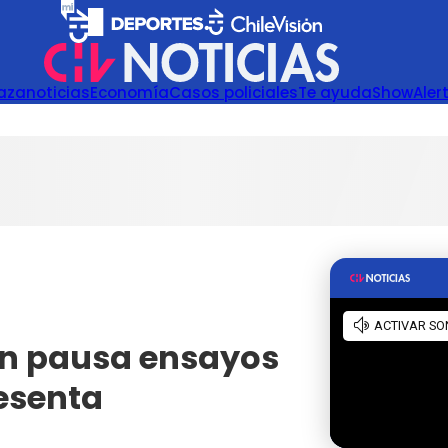
azanoticias
Economía
Casos policiales
Te ayuda
Show
Aler
n pausa ensayos
esenta