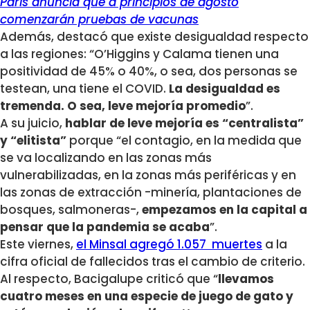
Paris anuncia que a principios de agosto
comenzarán pruebas de vacunas
Además, destacó que existe desigualdad respecto
a las regiones:
“O’Higgins y Calama tienen una
positividad de 45% o 40%, o sea, dos personas se
testean, una tiene el COVID.
La desigualdad es
tremenda. O sea, leve mejoría promedio
”.
A su juicio,
hablar de leve mejoría es “centralista”
y “elitista”
porque “el contagio, en la medida que
se va localizando en las zonas más
vulnerabilizadas, en la zonas más periféricas y en
las zonas de extracción -minería, plantaciones de
bosques, salmoneras-,
empezamos en la capital a
pensar que la pandemia se acaba
”.
Este viernes,
el Minsal agregó 1.057 muertes
a la
cifra oficial de fallecidos tras el cambio de criterio.
Al respecto, Bacigalupe criticó que “
llevamos
cuatro meses en una especie de juego de gato y