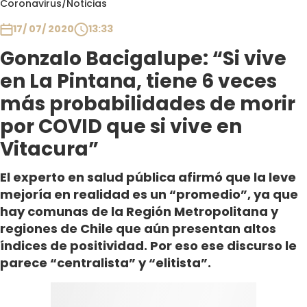
Coronavirus
/
Noticias
Club De La Comedia
Contigo en Directo
17/ 07/ 2020
13:33
Plan Perfecto
Gonzalo Bacigalupe: “Si vive
El Tiempo
en La Pintana, tiene 6 veces
Sabingo
más probabilidades de morir
Todos Los Programas
por COVID que si vive en
Vitacura”
El experto en salud pública afirmó que la leve
mejoría en realidad es un “promedio”, ya que
hay comunas de la Región Metropolitana y
regiones de Chile que aún presentan altos
índices de positividad. Por eso ese discurso le
parece “centralista” y “elitista”.