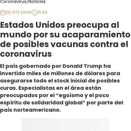
Coronavirus
/
Noticias
Club De La Comedia
Contigo en Directo
12/ 07/ 2020
11:42
Plan Perfecto
Estados Unidos preocupa al
El Tiempo
mundo por su acaparamiento
Sabingo
de posibles vacunas contra el
Todos Los Programas
coronavirus
El país gobernado por Donald Trump ha
invertido miles de millones de dólares para
asegurarse todo el stock inicial de posibles
curas. Especialistas en el área están
preocupados por el “egoísmo y el poco
espíritu de solidaridad global” por parte del
país norteamericano.