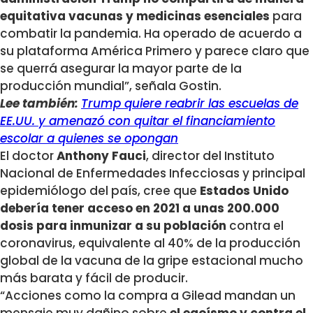
equitativa vacunas y medicinas esenciales
para
combatir la pandemia. Ha operado de acuerdo a
su plataforma América Primero y parece claro que
se querrá asegurar la mayor parte de la
producción mundial”, señala Gostin.
Lee también:
Trump quiere reabrir las escuelas de
EE.UU. y amenazó con quitar el financiamiento
escolar a quienes se opongan
El doctor
Anthony Fauci
, director del Instituto
Nacional de Enfermedades Infecciosas y principal
epidemiólogo del país, cree que
Estados Unido
debería tener acceso en 2021 a unas 200.000
dosis para inmunizar a su población
contra el
coronavirus, equivalente al 40% de la producción
global de la vacuna de la gripe estacional mucho
más barata y fácil de producir.
“Acciones como la compra a Gilead mandan un
mensaje muy dañino sobre
el egoísmo y contra el