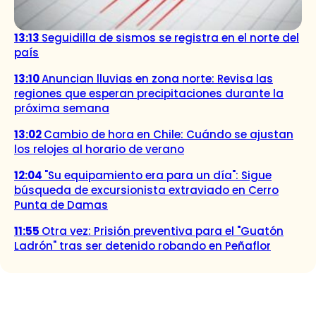
13:13
Seguidilla de sismos se registra en el norte del
país
13:10
Anuncian lluvias en zona norte: Revisa las
regiones que esperan precipitaciones durante la
próxima semana
13:02
Cambio de hora en Chile: Cuándo se ajustan
los relojes al horario de verano
12:04
"Su equipamiento era para un día": Sigue
búsqueda de excursionista extraviado en Cerro
Punta de Damas
11:55
Otra vez: Prisión preventiva para el "Guatón
Ladrón" tras ser detenido robando en Peñaflor