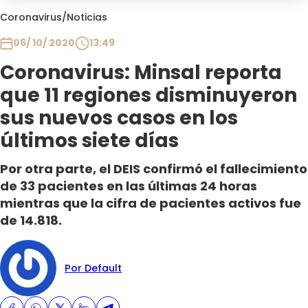
Club De La Comedia
Coronavirus
/
Noticias
Contigo en Directo
06/ 10/ 2020
13:49
Plan Perfecto
Coronavirus: Minsal reporta
El Tiempo
que 11 regiones disminuyeron
Sabingo
Todos Los Programas
sus nuevos casos en los
últimos siete días
Por otra parte, el DEIS confirmó el fallecimiento
de 33 pacientes en las últimas 24 horas
mientras que la cifra de pacientes activos fue
de 14.818.
Por Default