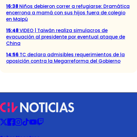
16:38
Niños debieron correr a refugiarse: Dramática
encerrona a mamá con sus hijos fuera de colegio
en Maipú
15:48
VIDEO | Taiwán realiza simulacros de
evacuación al presidente por eventual ataque de
China
14:56
TC declara admisibles requerimientos de la
oposición contra la Megarreforma del Gobierno