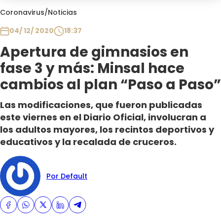
Club De La Comedia
Coronavirus
/
Noticias
Contigo en Directo
04/ 12/ 2020
18:37
Plan Perfecto
Apertura de gimnasios en
El Tiempo
fase 3 y más: Minsal hace
Sabingo
Todos Los Programas
cambios al plan “Paso a Paso”
Las modificaciones, que fueron publicadas
este viernes en el Diario Oficial, involucran a
los adultos mayores, los recintos deportivos y
educativos y la recalada de cruceros.
Por Default