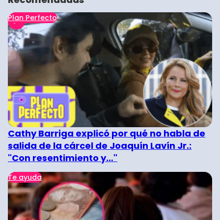
Plan Perfecto
Cathy Barriga explicó por qué no habla de
salida de la cárcel de Joaquín Lavín Jr.:
"Con resentimiento y…"
Te ayuda