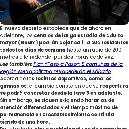
El nuevo decreto establece que de ahora en
adelante, los
centros de larga estadía de adulto
mayor (Eleam) podrán dejar salir a sus residentes
todos los días de semana
hasta un radio de 200
metros a la redonda, por dos horas cada vez.
Lee también:
Plan “Paso a Paso”: 8 comunas de la
Región Metropolitana retrocederán el sábado
Acerca de los
recintos deportivos, como los
gimnasios
, el cambio consta en que su
reapertura
se podrá concretar desde la fase 3 en adelante.
Sin embargo, se siguen exigiendo
horarios de
atención diferenciados
y el
tiempo máximo de
permanencia en el establecimiento continúa
siendo de una hora.
Por otro lado,
sigue prohibido el uso de camarines