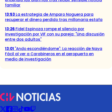
familiar
13:53
La estrategia de Amparo Noguera para
recuperar el dinero perdido tras millonaria estafa
13:26
Fidel Espinoza rompe el silencio por
investigación por VIF con su pareja: "Una discusión
entre dos adultos"
13:01
"Ando escondiéndome": La reacción de Naya
Fácil al ver a Carabineros en el aeropuerto en
medio de investigación