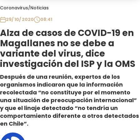
Club De La Comedia
Coronavirus
/
Noticias
Contigo en Directo
29/ 10/ 2020
08:41
Plan Perfecto
Alza de casos de COVID-19 en
El Tiempo
Magallanes no se debe a
Sabingo
Todos Los Programas
variante del virus, dice
investigación del ISP y la OMS
Después de una reunión, expertos de los
organismos indicaron que la información
recolectada “no constituye por el momento
una situación de preocupación internacional”
y que el linaje detectado “no tendría un
comportamiento diferente a otros detectados
en Chile”.