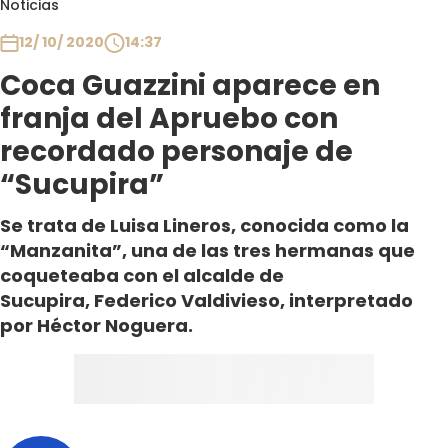
Noticias
Club De La Comedia
Contigo en Directo
12/ 10/ 2020
14:37
Plan Perfecto
Coca Guazzini aparece en
El Tiempo
franja del Apruebo con
Sabingo
recordado personaje de
Todos Los Programas
“Sucupira”
Se trata de Luisa Lineros, conocida como la
“Manzanita”, una de las tres hermanas que
coqueteaba con el alcalde de
Sucupira, Federico Valdivieso, interpretado
por Héctor Noguera.