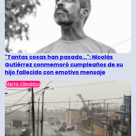
"Tantas cosas han pasado...": Nicolás
Gutiérrez conmemoró cumpleaños de su
hijo fallecido con emotivo mensaje
Alerta Climática