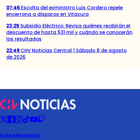
07:46
Escolta del exministro Luis Cordero repele
encerrona a disparos en Vitacura
23:25
Subsidio Eléctrico: Revisa quiénes recibirán el
descuento de hasta $31 mil y cuándo se conocerán
los resultados
22:49
CHV Noticias Central | Sábado 8 de agosto
de 2026
Sobre Nosotros