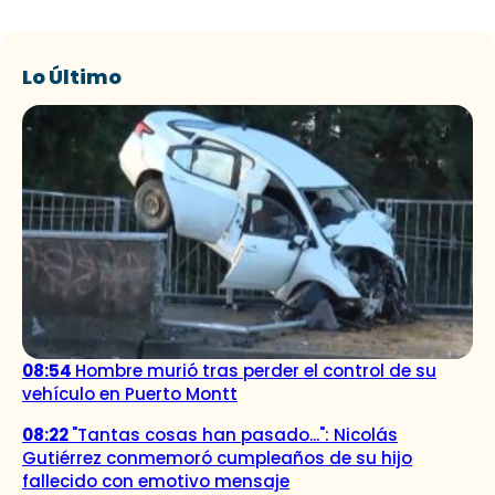
Lo Último
08:54
Hombre murió tras perder el control de su
vehículo en Puerto Montt
08:22
"Tantas cosas han pasado...": Nicolás
Gutiérrez conmemoró cumpleaños de su hijo
fallecido con emotivo mensaje