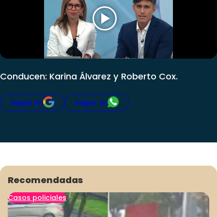
Club De La Comedia
Contigo en Directo
Plan Perfecto
El Tiempo
Sabingo
Conducen: Karina Álvarez y Roberto Cox.
Todos Los Programas
Seguir en
Seguir en
Recomendadas
Casos policiales