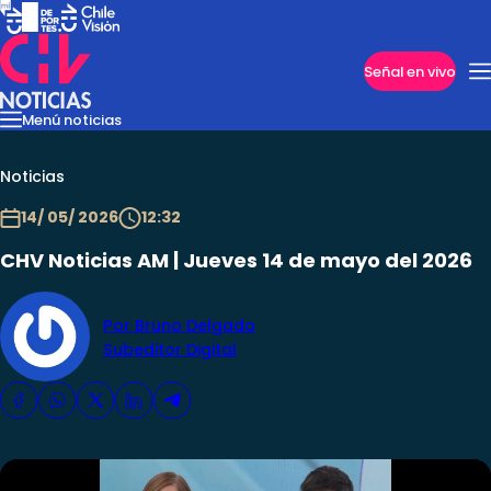
Imperdibles
Señal en vivo
Menú noticias
Internacional
Reportajes
Cazanoticias
Economía
Casos poli
Nacional
Noticias
14/ 05/ 2026
12:32
CHV Noticias AM | Jueves 14 de mayo del 2026
Por Bruno Delgado
Subeditor Digital
Programas