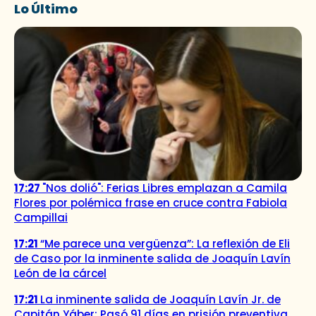
Lo Último
17:27
"Nos dolió": Ferias Libres emplazan a Camila
Flores por polémica frase en cruce contra Fabiola
Campillai
17:21
“Me parece una vergüenza”: La reflexión de Eli
de Caso por la inminente salida de Joaquín Lavín
León de la cárcel
17:21
La inminente salida de Joaquín Lavín Jr. de
Capitán Yáber: Pasó 91 días en prisión preventiva