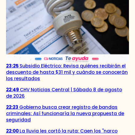
23:25
Subsidio Eléctrico: Revisa quiénes recibirán el
descuento de hasta $31 mil y cuándo se conocerán
los resultados
22:49
CHV Noticias Central | Sábado 8 de agosto
de 2026
22:23
Gobierno busca crear registro de bandas
criminales: Así funcionaría la nueva propuesta de
seguridad
22:00
La lluvia les cortó la ruta: Caen los "narco