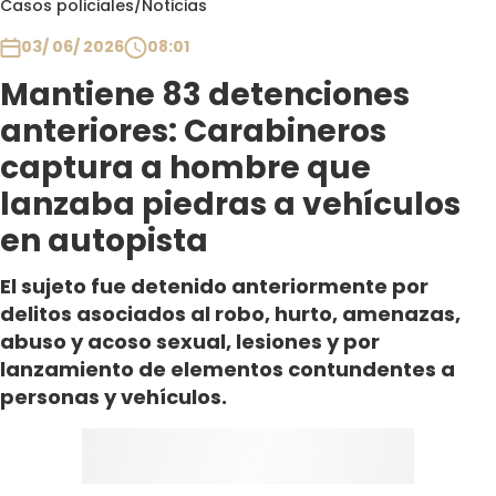
Casos policiales
/
Noticias
Club De La Comedia
Contigo en Directo
03/ 06/ 2026
08:01
Plan Perfecto
Mantiene 83 detenciones
El Tiempo
anteriores: Carabineros
Sabingo
captura a hombre que
Todos Los Programas
lanzaba piedras a vehículos
en autopista
El sujeto fue detenido anteriormente por
delitos asociados al robo, hurto, amenazas,
abuso y acoso sexual, lesiones y por
lanzamiento de elementos contundentes a
personas y vehículos.