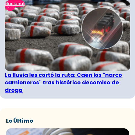
Nacional
La lluvia les cortó la ruta: Caen los "narco
camioneros" tras histórico decomiso de
droga
Lo Último