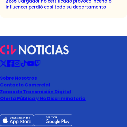
21:35
Cargador no certificado provocó incendio:
Influencer perdió casi todo su departamento
Sobre Nosotros
Contacto Comercial
Zonas de Transmisión Digital
Oferta Pública y No Discriminatoria