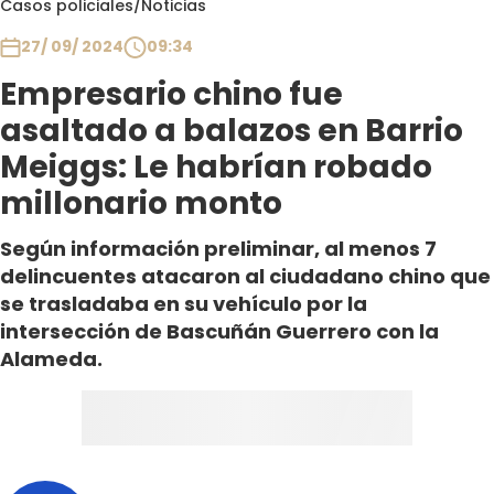
Casos policiales
/
Noticias
Club De La Comedia
Contigo en Directo
27/ 09/ 2024
09:34
Plan Perfecto
Empresario chino fue
El Tiempo
asaltado a balazos en Barrio
Sabingo
Meiggs: Le habrían robado
Todos Los Programas
millonario monto
Según información preliminar, al menos 7
delincuentes atacaron al ciudadano chino que
se trasladaba en su vehículo por la
intersección de Bascuñán Guerrero con la
Alameda.