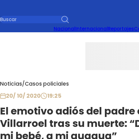
Nacional
Internacional
Reportajes
C
Noticias
/
Casos policiales
20/ 10/ 2020
19:25
El emotivo adiós del padre
Villarroel tras su muerte: “
mi bebé, a mi guagua”