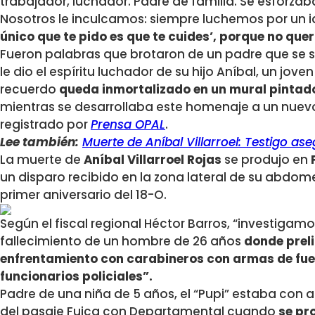
trabajador, luchador. Padre de familia. Se esforzaba 
Nosotros le inculcamos: siempre luchemos por un i
único que te pido es que te cuides’, porque no quer
Fueron palabras que brotaron de un padre que se so
le dio el espíritu luchador de su hijo Aníbal, un jov
recuerdo
queda inmortalizado en un mural pintado
mientras se desarrollaba este homenaje a un nuevo
registrado por
Prensa OPAL
.
Lee también:
Muerte de Aníbal Villarroel: Testigo as
La muerte de
Aníbal Villarroel Rojas
se produjo en
un disparo recibido en la zona lateral de su abdo
primer aniversario del 18-O.
Según el fiscal regional Héctor Barros, “investigamo
fallecimiento de un hombre de 26 años
donde prel
enfrentamiento con carabineros con armas de fue
funcionarios policiales”.
Padre de una niña de 5 años, el “Pupi” estaba con 
del pasaje Fuica con Departamental cuando
se pr