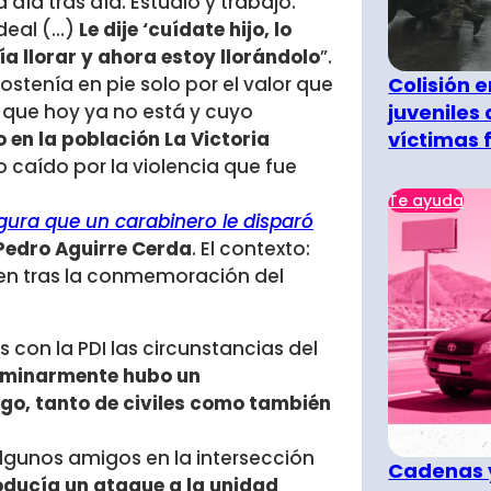
día tras día. Estudió y trabajó.
deal (…)
Le dije ‘cuídate hijo, lo
ía llorar y ahora estoy llorándolo
”.
stenía en pie solo por el valor que
Colisión 
en que hoy ya no está y cuyo
juveniles
 en la población La Victoria
víctimas 
 caído por la violencia que fue
Te ayuda
egura que un carabinero le disparó
Pedro Aguirre Cerda
. El contexto:
men tras la conmemoración del
s con la PDI las circunstancias del
iminarmente hubo un
go, tanto de civiles como también
algunos amigos en la intersección
Cadenas y
oducía un ataque a la unidad