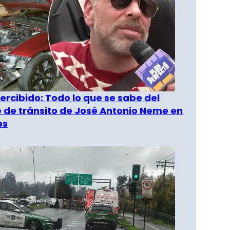
rcibido: Todo lo que se sabe del
 de tránsito de José Antonio Neme en
es