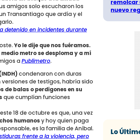
remolcar 
, sus amigos solo escucharon los
nuevo re
 un Transantiago que ardía y el
arlo.
a detenido en incidentes durante
oste.
Yo le dije que nos fuéramos.
a medio metro se desploma y a mí
amigos a
Publimetro
.
(INDH)
condenaron con duras
 versiones de testigos, habría sido
s de balas o perdigones en su
s
que cumplían funciones
este 18 de octubre es que, una vez
rechos humanos
y hoy quien paga
sponsable, es la familia de Aníbal.
Lo Últim
duras frente a la violencia, pero