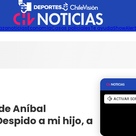
azanoticias
Economía
Casos policiales
Te ayuda
Show
Aler
 de Aníbal
Despido a mi hijo, a