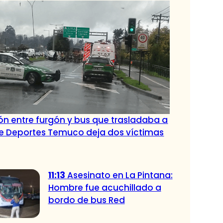
ión entre furgón y bus que trasladaba a
de Deportes Temuco deja dos víctimas
11:13
Asesinato en La Pintana:
Hombre fue acuchillado a
bordo de bus Red