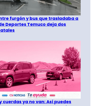
entre furgón y bus que trasladaba a
 de Deportes Temuco deja dos
fatales
 cuerdas ya no van: Así puedes