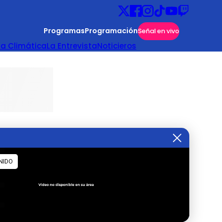
Programas
Programación
Señal en vivo
ta Climática
La Entrevista
Noticieros