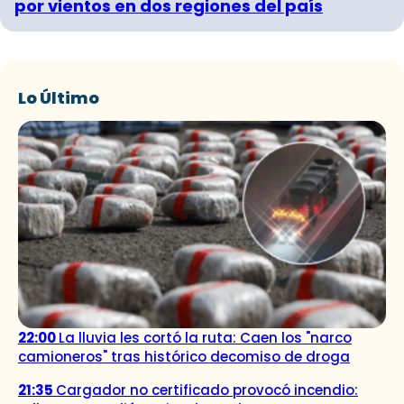
por vientos en dos regiones del país
Lo Último
22:00
La lluvia les cortó la ruta: Caen los "narco
camioneros" tras histórico decomiso de droga
21:35
Cargador no certificado provocó incendio: