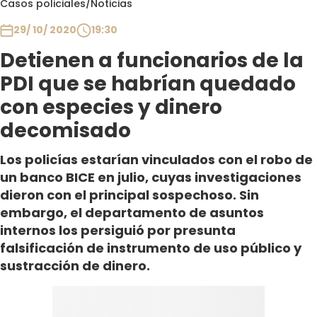
Casos policiales
/
Noticias
Club De La Comedia
Contigo en Directo
29/ 10/ 2020
19:30
Plan Perfecto
Detienen a funcionarios de la
El Tiempo
PDI que se habrían quedado
Sabingo
con especies y dinero
Todos Los Programas
decomisado
Los policías estarían vinculados con el robo de
un banco BICE en julio, cuyas investigaciones
dieron con el principal sospechoso. Sin
embargo, el departamento de asuntos
internos los persiguió por presunta
falsificación de instrumento de uso público y
sustracción de dinero.