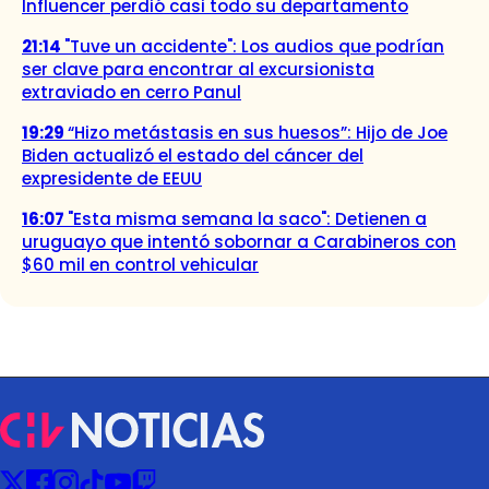
Influencer perdió casi todo su departamento
21:14
"Tuve un accidente": Los audios que podrían
ser clave para encontrar al excursionista
extraviado en cerro Panul
19:29
“Hizo metástasis en sus huesos”: Hijo de Joe
Biden actualizó el estado del cáncer del
expresidente de EEUU
16:07
"Esta misma semana la saco": Detienen a
uruguayo que intentó sobornar a Carabineros con
$60 mil en control vehicular