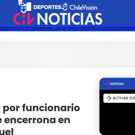
azanoticias
Economía
Casos policiales
Te ayuda
Show
Aler
 por funcionario
de encerrona en
uel