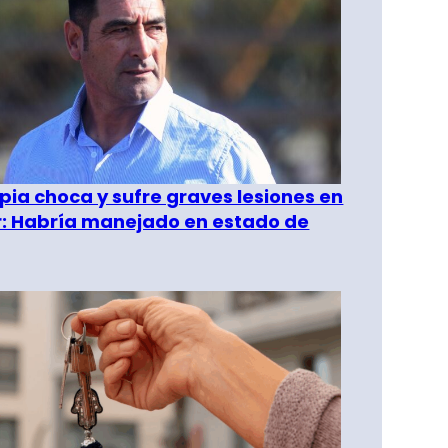
pia choca y sufre graves lesiones en
r: Habría manejado en estado de