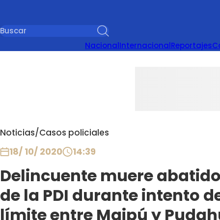
Nacional
Internacional
Reportajes
C
Noticias
/
Casos policiales
18/ 10/ 2020
14:39
Delincuente muere abatido
de la PDI durante intento 
límite entre Maipú y Pudah