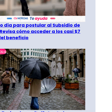
o día para postular al Subsidio de
 Revisa cómo acceder a los casi $7
del beneficio
tica