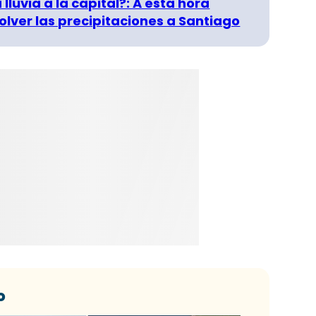
 lluvia a la capital?: A esta hora
olver las precipitaciones a Santiago
o