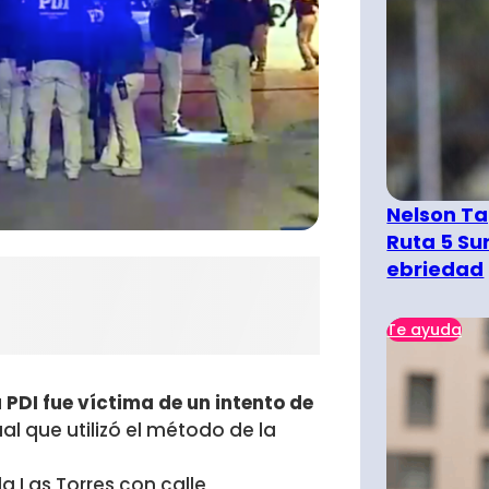
Nelson Ta
Ruta 5 Su
ebriedad
Te ayuda
a PDI fue víctima de un intento de
l que utilizó el método de la
a Las Torres con calle