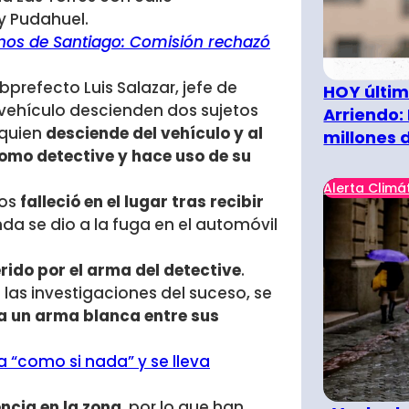
y Pudahuel.
rnos de Santiago: Comisión rechazó
prefecto Luis Salazar, jefe de
HOY últim
vehículo descienden dos sujetos
Arriendo:
 quien
desciende del vehículo y al
millones 
como detective y hace uso de su
Alerta Climá
dos
falleció en el lugar tras recibir
nda se dio a la fuga en el automóvil
rido por el arma del detective
.
as las investigaciones del suceso, se
a un arma blanca entre sus
ra “como si nada” y se lleva
ncia en la zona
, por lo que han