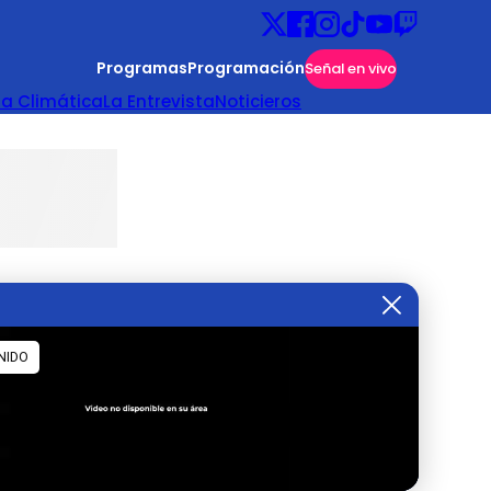
Programas
Programación
Señal en vivo
ta Climática
La Entrevista
Noticieros