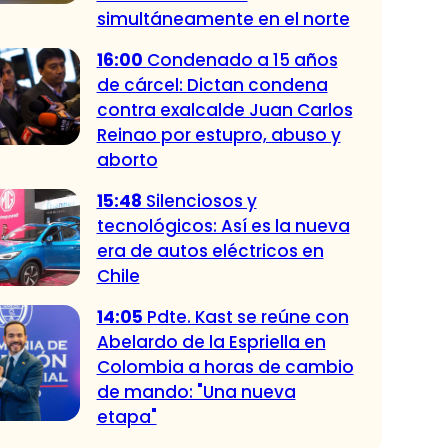
simultáneamente en el norte
16:00
Condenado a 15 años
de cárcel: Dictan condena
contra exalcalde Juan Carlos
Reinao por estupro, abuso y
aborto
15:48
Silenciosos y
tecnológicos: Así es la nueva
era de autos eléctricos en
Chile
14:05
Pdte. Kast se reúne con
Abelardo de la Espriella en
Colombia a horas de cambio
de mando: "Una nueva
etapa"