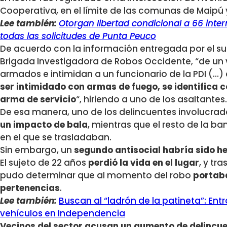
Cooperativa, en el límite de las comunas de Maipú 
Lee también:
Otorgan libertad condicional a 66 inte
todas las solicitudes de Punta Peuco
De acuerdo con la información entregada por el sub
Brigada Investigadora de Robos Occidente, “de un 
armados e intimidan a un funcionario de la PDI (…)
ser intimidado con armas de fuego, se identifica 
arma de servicio
“, hiriendo a uno de los asaltantes.
De esa manera, uno de los delincuentes involucra
un impacto de bala
, mientras que el resto de la ba
en el que se trasladaban.
Sin embargo, un
segundo antisocial habría sido he
El sujeto de 22 años
perdió la vida en el lugar
, y tr
pudo determinar que al momento del robo
portab
pertenencias
.
Lee también:
Buscan al “ladrón de la patineta”: Ent
vehículos en Independencia
Vecinos del sector acusan un aumento de delincue