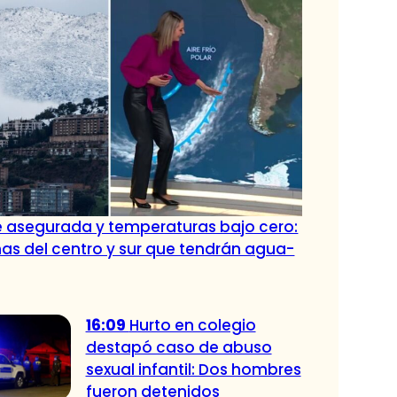
e asegurada y temperaturas bajo cero:
s del centro y sur que tendrán agua-
16:09
Hurto en colegio
destapó caso de abuso
sexual infantil: Dos hombres
fueron detenidos