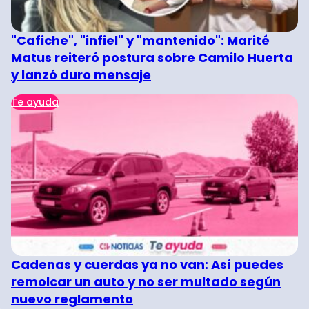
"Cafiche", "infiel" y "mantenido": Marité
Matus reiteró postura sobre Camilo Huerta
y lanzó duro mensaje
Te ayuda
Cadenas y cuerdas ya no van: Así puedes
remolcar un auto y no ser multado según
nuevo reglamento