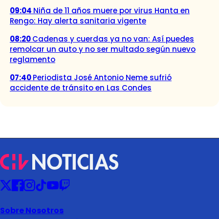
09:04
Niña de 11 años muere por virus Hanta en
Rengo: Hay alerta sanitaria vigente
08:20
Cadenas y cuerdas ya no van: Así puedes
remolcar un auto y no ser multado según nuevo
reglamento
07:40
Periodista José Antonio Neme sufrió
accidente de tránsito en Las Condes
Sobre Nosotros