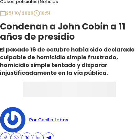
Casos policiales
/
Noticias
Club De La Comedia
Contigo en Directo
25/ 10/ 2020
10:51
Plan Perfecto
Condenan a John Cobin a 11
El Tiempo
años de presidio
Sabingo
El pasado 16 de octubre había sido declarado
Todos Los Programas
culpable de homicidio simple frustrado,
homicidio simple tentado y disparar
injustificadamente en la vía pública.
Por Cecilia Lobos