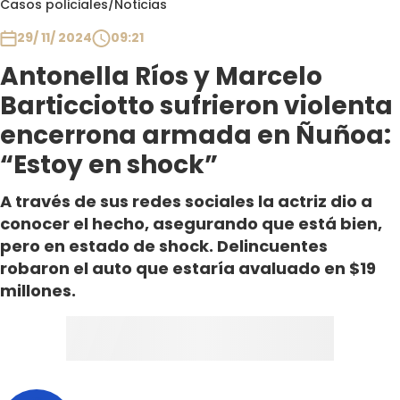
Casos policiales
/
Noticias
Club De La Comedia
Contigo en Directo
29/ 11/ 2024
09:21
Plan Perfecto
Antonella Ríos y Marcelo
El Tiempo
Barticciotto sufrieron violenta
Sabingo
encerrona armada en Ñuñoa:
Todos Los Programas
“Estoy en shock”
A través de sus redes sociales la actriz dio a
conocer el hecho, asegurando que está bien,
pero en estado de shock. Delincuentes
robaron el auto que estaría avaluado en $19
millones.