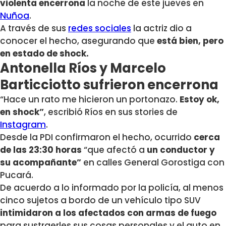
violenta encerrona
la noche de este jueves en
Nuñoa
.
A través de sus
redes sociales
la actriz dio a
conocer el hecho, asegurando que
está bien, pero
en estado de shock.
Antonella Ríos y Marcelo
Barticciotto sufrieron encerrona
“Hace un rato me hicieron un portonazo.
Estoy ok,
en shock”
, escribió Ríos en sus stories de
Instagram
.
Desde la PDI confirmaron el hecho, ocurrido
cerca
de las 23:30 horas
“que afectó a
un conductor y
su acompañante”
en calles General Gorostiga con
Pucará.
De acuerdo a lo informado por la policía, al menos
cinco sujetos a bordo de un vehículo tipo SUV
intimidaron a los afectados con armas de fuego
para sustraerles sus cosas personales y el auto en