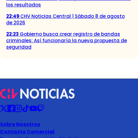
los resultados
22:49
CHV Noticias Central | Sábado 8 de agosto
de 2026
22:23
Gobierno busca crear registro de bandas
criminales: Así funcionaría la nueva propuesta de
seguridad
Sobre Nosotros
Contacto Comercial