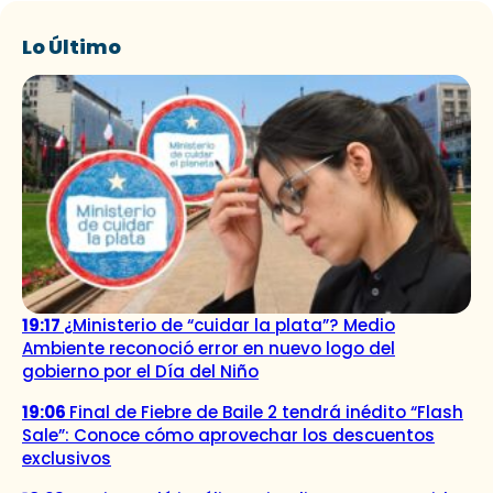
Lo Último
19:17
¿Ministerio de “cuidar la plata”? Medio
Ambiente reconoció error en nuevo logo del
gobierno por el Día del Niño
19:06
Final de Fiebre de Baile 2 tendrá inédito “Flash
Sale”: Conoce cómo aprovechar los descuentos
exclusivos