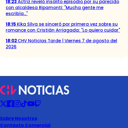
18:23
Actriz reveló insólito episodio por su parecido
con alcaldesa Ripamonti: "Mucha gente me
escribía..."
18:15
Kika Silva se sinceró por primera vez sobre su
romance con Cristián Arriagada: "Lo quiero cuidar"
18:02
CHV Noticias Tarde | Viernes 7 de agosto del
2026
Sobre Nosotros
Contacto Comercial