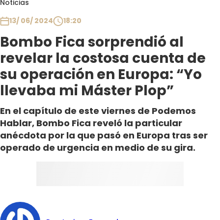
Noticias
Club De La Comedia
Contigo en Directo
13/ 06/ 2024
18:20
Plan Perfecto
Bombo Fica sorprendió al
El Tiempo
revelar la costosa cuenta de
Sabingo
su operación en Europa: “Yo
Todos Los Programas
llevaba mi Máster Plop”
En el capítulo de este viernes de Podemos
Hablar, Bombo Fica reveló la particular
anécdota por la que pasó en Europa tras ser
operado de urgencia en medio de su gira.