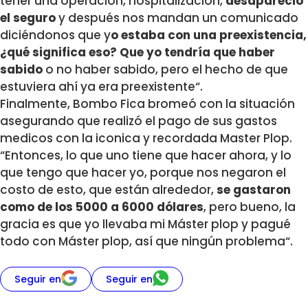
tener una operación, hospitalización,
desapareció
el s
eguro
y después nos mandan un comunicado
diciéndonos que y
o estaba
con una preexistencia,
¿qué significa eso? Que yo tendría que haber
sabido
o no haber sabido, pero el hecho de que
estuviera ahí ya era
preexistente“.
Finalmente, Bombo Fica bromeó con la situación
asegurando que realizó el pago de sus gastos
medicos con la iconica y recordada Master Plop.
“Entonces, lo que uno tiene que
hacer ahora, y lo
que tengo que hacer yo, porque nos negaron el
costo de
esto, que están alrededor,
se gastaron
como de los 5000 a 6000 dólares
,
pero bueno, la
gracia es que yo llevaba mi Máster plop y pagué
todo con M
áster plop, así que ningún problema“.
Seguir en
Seguir en