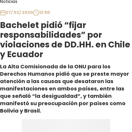
Noticias
Club De La Comedia
Contigo en Directo
27/ 02/ 2020
12:50
Plan Perfecto
Bachelet pidió “fijar
El Tiempo
responsabilidades” por
Sabingo
violaciones de DD.HH. en Chile
Todos Los Programas
y Ecuador
La Alta Comisionada de la ONU para los
Derechos Humanos pidió que se preste mayor
atención a las causas que desataron las
manifestaciones en ambos países, entre las
que señaló “la desigualdad”, y también
manifestó su preocupación por países como
Bolivia y Brasil.