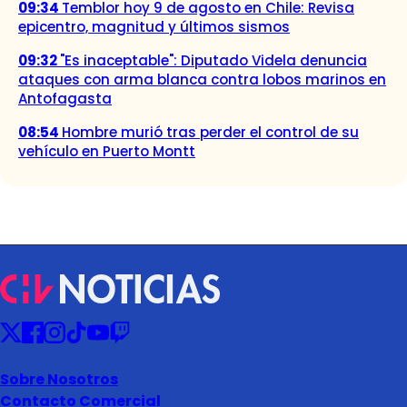
09:34
Temblor hoy 9 de agosto en Chile: Revisa
epicentro, magnitud y últimos sismos
09:32
"Es inaceptable": Diputado Videla denuncia
ataques con arma blanca contra lobos marinos en
Antofagasta
08:54
Hombre murió tras perder el control de su
vehículo en Puerto Montt
Sobre Nosotros
Contacto Comercial