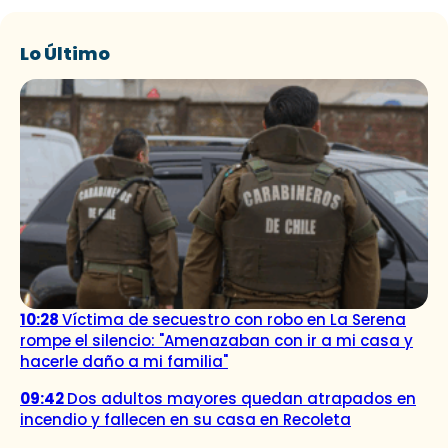
Lo Último
10:28
Víctima de secuestro con robo en La Serena
rompe el silencio: "Amenazaban con ir a mi casa y
hacerle daño a mi familia"
09:42
Dos adultos mayores quedan atrapados en
incendio y fallecen en su casa en Recoleta