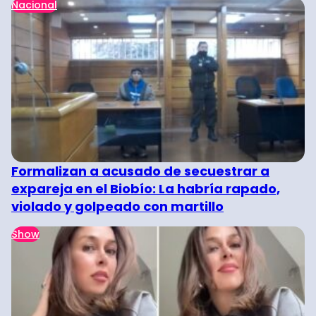
Nacional
Formalizan a acusado de secuestrar a
expareja en el Biobío: La habría rapado,
violado y golpeado con martillo
Show