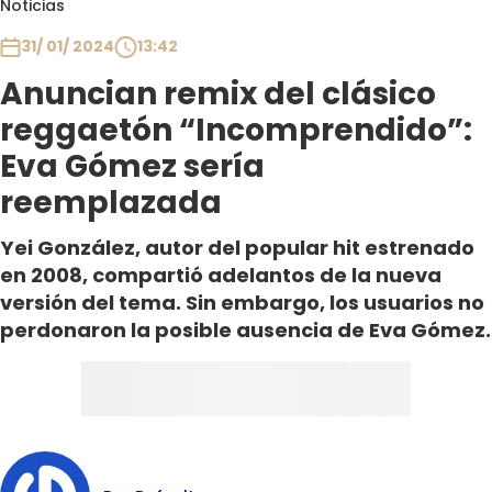
Noticias
Club De La Comedia
Contigo en Directo
31/ 01/ 2024
13:42
Plan Perfecto
Anuncian remix del clásico
El Tiempo
reggaetón “Incomprendido”:
Sabingo
Eva Gómez sería
Todos Los Programas
reemplazada
Yei González, autor del popular hit estrenado
en 2008, compartió adelantos de la nueva
versión del tema. Sin embargo, los usuarios no
perdonaron la posible ausencia de Eva Gómez.