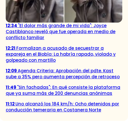
12:34
"El dolor más grande de mi vida": Joyce
Castiblanco reveló que fue operada en medio de
conflicto familiar
12:21
Formalizan a acusado de secuestrar a
expareja en el Biobío: La habría rapado, violado y
golpeado con martillo
12:09
Agenda Criteria: Aprobación del pdte. Kast
sube a 35% pero aumenta percepción de retroceso
11:49
"Sin fachadas": En qué consiste la plataforma
que ya suma más de 200 denuncias anónimas
11:12
Uno alcanzó los 184 km/h: Ocho detenidos por
conducción temeraria en Costanera Norte