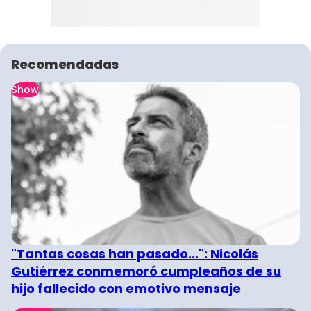
Recomendadas
Show
"Tantas cosas han pasado...": Nicolás
Gutiérrez conmemoró cumpleaños de su
hijo fallecido con emotivo mensaje