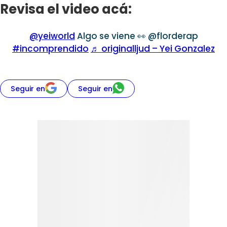
Revisa el video acá:
@yeiworld
Algo se viene 👀 @florderap
#incomprendido
♬ originalljud – Yei Gonzalez
Seguir en
Seguir en