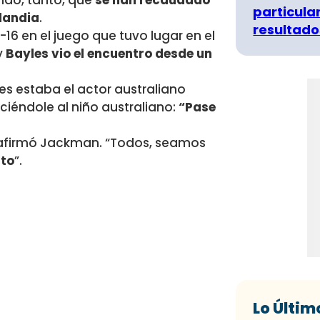
ndo, tanto, que
se han recaudado
particula
ylandia
.
resultado
-16 en el juego que tuvo lugar en el
y
Bayles vio el encuentro desde un
es estaba el actor australiano
iciéndole al niño australiano:
“Pase
, afirmó Jackman. “Todos, seamos
nto
”.
Lo Últim