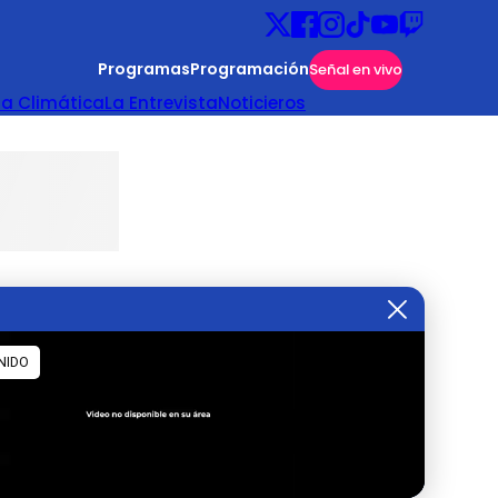
Programas
Programación
Señal en vivo
ta Climática
La Entrevista
Noticieros