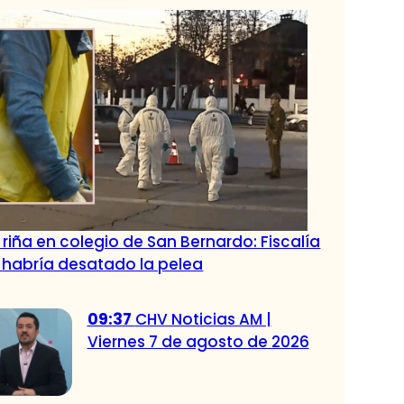
 riña en colegio de San Bernardo: Fiscalía
 habría desatado la pelea
09:37
CHV Noticias AM |
Viernes 7 de agosto de 2026