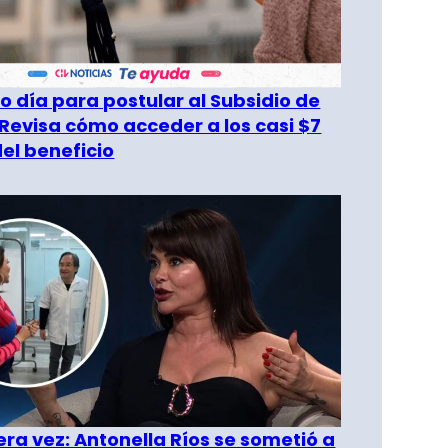
o día para postular al Subsidio de
 Revisa cómo acceder a los casi $7
del beneficio
era vez: Antonella Ríos se sometió a