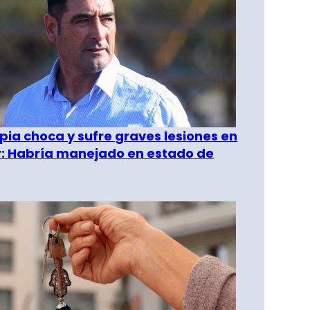
pia choca y sufre graves lesiones en
r: Habría manejado en estado de