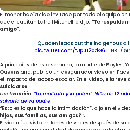
El menor había sido invitado por todo el equipo en 
que el capitán Latrell Mitchell le dijo:
“Te respaldam
amigo”
.
Quaden leads out the Indigenous all 
pic.twitter.com/tJpJt2cdG6
— NRL (@
A principios de esta semana, la madre de Bayles, Y
Queensland, publicó un desgarrador video en Face
el impacto del acoso escolar. En el video, ella reve
suicidarse
.
Lee también:
“Lo maltrata y lo patea”: Niño de 12 añ
salvarlo de su padre
“Esto es lo que hace la intimidación”, dijo en el vide
hijos, sus familias, sus amigos?”.
El video fue visto millones de veces después de su 