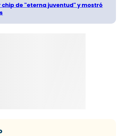
r chip de "eterna juventud" y mostró
s
o