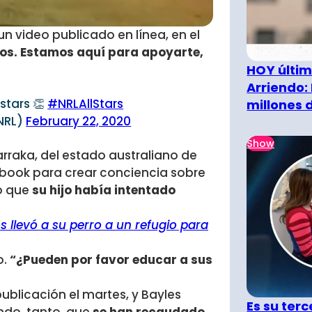
un video publicado en línea, en el
os. Estamos aquí para apoyarte,
HOY últim
Arriendo:
stars 👏
#NRLAllStars
millones 
NRL)
February 22, 2020
Show
arraka, del estado australiano de
book para crear conciencia sobre
ló que
su hijo había intentado
os llevó a su perro a un refugio para
o.
“¿Pueden por favor educar a sus
publicación el martes, y Bayles
Es su terc