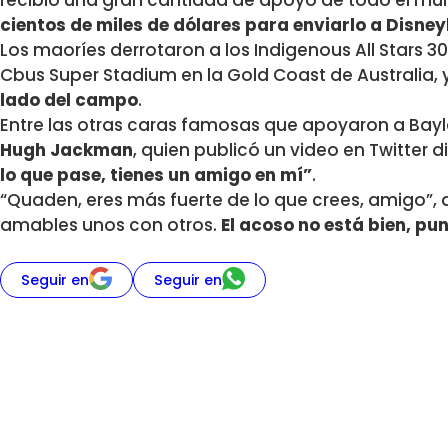
recibió una gran cantidad de apoyo de todo el mu
cientos de miles de dólares para enviarlo a Disne
Los maoríes derrotaron a los Indigenous All Stars 30
Cbus Super Stadium en la Gold Coast de Australia, 
lado del campo
.
Entre las otras caras famosas que apoyaron a Bayl
Hugh Jackman
, quien publicó un video en Twitter d
lo que pase, tienes un amigo en mí”
.
“Quaden, eres más fuerte de lo que crees, amigo”
amables unos con otros.
El acoso no está bien, pu
Seguir en
Seguir en