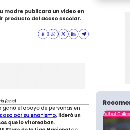
su madre publicara un video en
ir producto del acoso escolar.
Recome
a (03:18)
se ganó el apoyo de personas en
Fútbol Chile
acoso por su enanismo
,
lideró un
icos que lo vitoreaban
.
ll Stars de la Liga Nacional
de