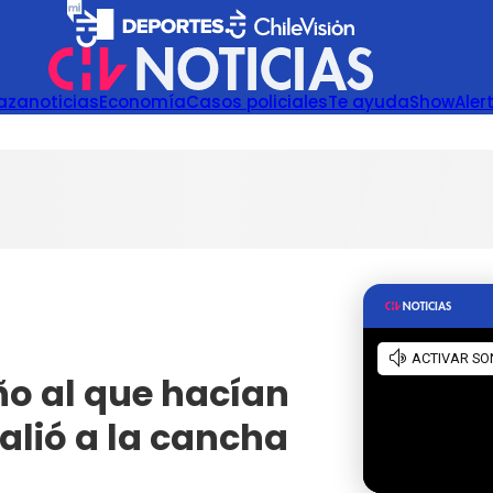
azanoticias
Economía
Casos policiales
Te ayuda
Show
Aler
ño al que hacían
alió a la cancha