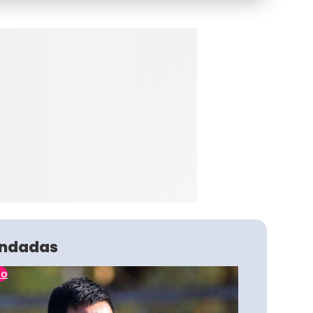
ndadas
no