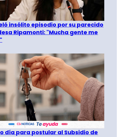
eló insólito episodio por su parecido
desa Ripamonti: "Mucha gente me
"
o día para postular al Subsidio de