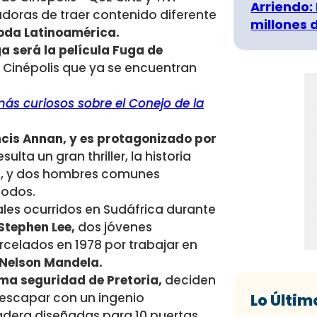
Arriendo:
doras de traer contenido diferente
millones 
oda Latinoamérica.
a será la película Fuga de
s Cinépolis que ya se encuentran
ás curiosos sobre el Conejo de la
cis Annan, y es protagonizado por
sulta un gran thriller, la historia
da, y dos hombres comunes
todos.
ales ocurridos en Sudáfrica durante
 Stephen Lee,
dos jóvenes
rcelados en 1978 por trabajar en
Nelson Mandela.
ma seguridad de Pretoria,
deciden
 escapar con un ingenio
Lo Últim
madera diseñadas para 10 puertas