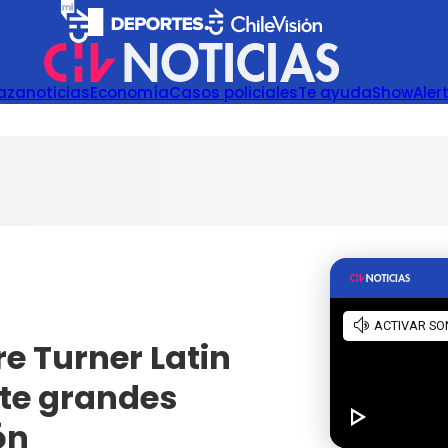
azanoticias
Economía
Casos policiales
Te ayuda
Show
Aler
re Turner Latin
te grandes
ón