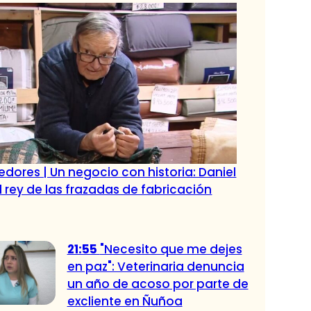
dores | Un negocio con historia: Daniel
l rey de las frazadas de fabricación
21:55
"Necesito que me dejes
en paz": Veterinaria denuncia
un año de acoso por parte de
excliente en Ñuñoa