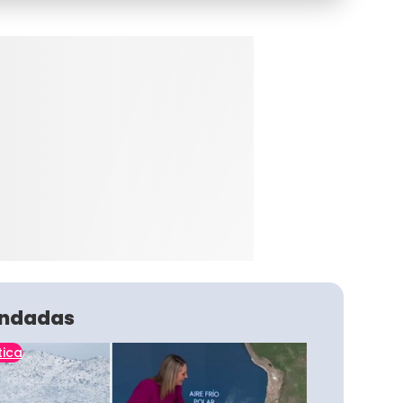
ndadas
tica