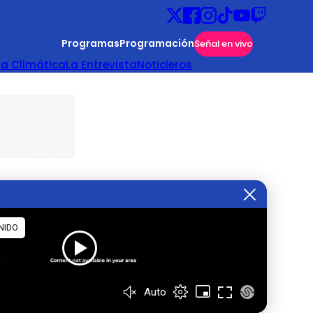
Programas
Programación
Señal en vivo
ta Climática
La Entrevista
Noticieros