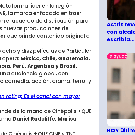
ataforma líder en la región
NE,
la marca enfocada en traer
an el acuerdo de distribución para
Actriz rev
las nuevas producciones de
con alcal
ner
que brinda contenido original a
escribía...
 ocho y diez películas de Particular
Te ayuda
a opera:
México, Chile, Guatemala,
ia, Perú, Argentina y Brasil.
 una audiencia global, con
o comedia, acción, drama, terror y
n rating: Es el canal con mayor
rande de la mano de Cinépolis +QUE
 como
Daniel Radcliffe, Marisa
HOY últim
n de Cinépolis +QUE CINE y TNT