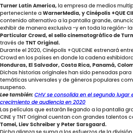
Turner Latin America,
la empresa de medios multipl
perteneciente a
WarnerMedia, y Cinépolis +QUE CI
contenido alternativo a la pantalla grande, anunci
exhibir de manera exclusiva -y en toda la región- 
Particular Crowd, el sello cinematográfico de Tur
través de
TNT Original.
Durante el 2020, Cinépolis +QUECINE estrenará entre
Crowd en los países en donde la cadena exhibidor
Honduras, El Salvador, Costa Rica, Panamá, Colomb
Dichas historias originales han sido pensadas para
temáticas universales y de géneros populares com
suspenso.
Lee también:
CHV se consolida en el segundo lugar e
crecimiento de audiencia en 2020
Las películas que estarán llegando a la pantalla g
CINE y TNT Original cuentan con grandes talentos
Tomei, Liev Schreiber y Peter Sarsgaard.
Dicha alianza se suma a los esfuerzos de la divisió