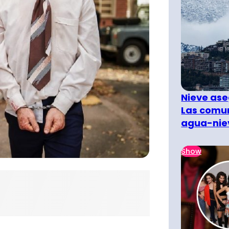
Nieve ase
Las comun
agua-nie
Show