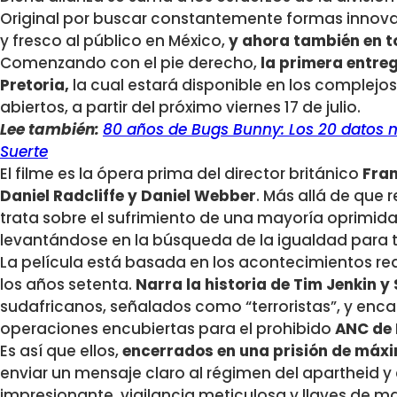
Original por buscar constantemente formas innova
y fresco al público en México,
y ahora también en t
Comenzando con el pie derecho,
la primera entreg
Pretoria,
la cual estará disponible en los complejo
abiertos, a partir del próximo viernes 17 de julio.
Lee también:
80 años de Bugs Bunny: Los 20 datos m
Suerte
El filme es la ópera prima del director británico
Fran
Daniel Radcliffe y Daniel Webber
. Más allá de que re
trata sobre el sufrimiento de una mayoría oprimi
levantándose en la búsqueda de la igualdad para 
La película está basada en los acontecimientos re
los años setenta.
Narra la historia de Tim Jenkin y
sudafricanos, señalados como “terroristas”, y enca
operaciones encubiertas para el prohibido
ANC de 
Es así que ellos,
encerrados en una prisión de máxi
enviar un mensaje claro al régimen del apartheid y
impresionante, vigilancia meticulosa y llaves de 