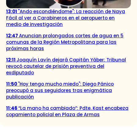
13:01
"Ando escondiéndome": La reacción de Naya
Fácil al ver a Carabineros en el aeropuerto en
medio de investigación
12:47
Anuncian prolongados cortes de agua en 5
comunas de la Región Metropolitana para las
próximas horas
12:11
Joaquín Lavín dejará Capitán Yáber: Tribunal
revocó cautelar de prisión preventiva del
exdiputado
11:50
"Hoy tengo mucho miedo": Diego Pánico
preocupó a sus seguidores tras enigmática
publicación
11:46
“La mano ha cambiado”: Pdte. Kast encabeza
copamiento policial en Plaza de Armas