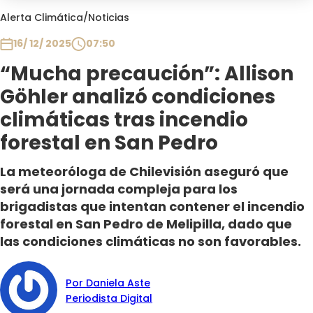
Club De La Comedia
Alerta Climática
/
Noticias
Contigo en Directo
16/ 12/ 2025
07:50
Plan Perfecto
“Mucha precaución”: Allison
El Tiempo
Göhler analizó condiciones
Sabingo
Todos Los Programas
climáticas tras incendio
forestal en San Pedro
La meteoróloga de Chilevisión aseguró que
será una jornada compleja para los
brigadistas que intentan contener el incendio
forestal en San Pedro de Melipilla, dado que
las condiciones climáticas no son favorables.
Por Daniela Aste
Periodista Digital