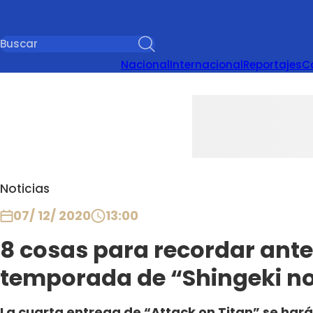
Nacional
Internacional
Reportajes
C
Noticias
07/ 12/ 2020
13:00
8 cosas para recordar antes
temporada de “Shingeki no
La cuarta entrega de “Attack on Titan” se hará c