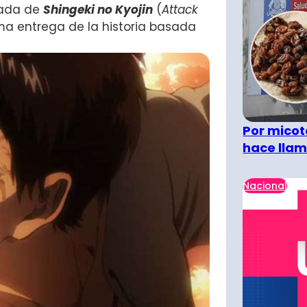
rada de
Shingeki no Kyojin
(
Attack
ma entrega de la historia basada
Por micot
hace llam
Nacional