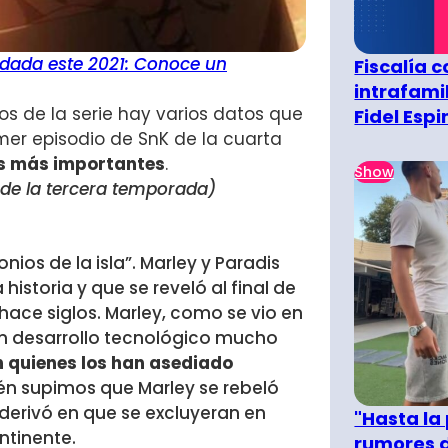
odada este 2021: Conoce un
Fiscalía 
intrafami
os de la serie hay varios datos que
Fidel Esp
imer episodio de SnK de la cuarta
es más importantes
.
Show
de la tercera temporada)
ios de la isla”. Marley y Paradis
historia y que se reveló al final de
ace siglos. Marley, como se vio en
 un desarrollo tecnológico mucho
 quienes los han asediado
én supimos que Marley se rebeló
 derivó en que se excluyeran en
"Hasta la
ntinente.
rumores d