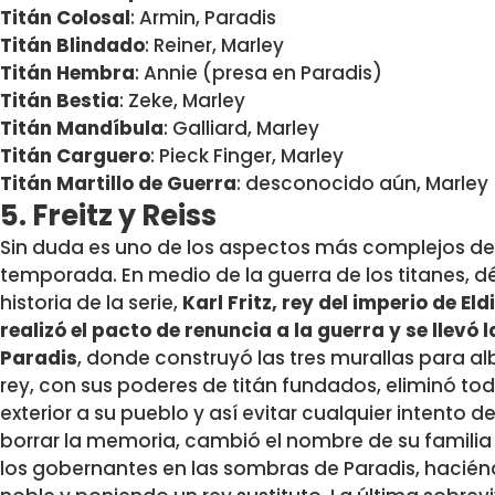
Titán Colosal
: Armin, Paradis
Titán Blindado
: Reiner, Marley
Titán Hembra
: Annie (presa en Paradis)
Titán Bestia
: Zeke, Marley
Titán Mandíbula
: Galliard, Marley
Titán Carguero
: Pieck Finger, Marley
Titán Martillo de Guerra
: desconocido aún, Marley
5. Freitz y Reiss
Sin duda es uno de los aspectos más complejos de 
temporada. En medio de la guerra de los titanes, 
historia de la serie,
Karl Fritz, rey del imperio de El
realizó el pacto de renuncia a la guerra y se llevó la
Paradis
, donde construyó las tres murallas para alb
rey, con sus poderes de titán fundados, eliminó t
exterior a su pueblo y así evitar cualquier intento d
borrar la memoria, cambió el nombre de su familia de
los gobernantes en las sombras de Paradis, hacié