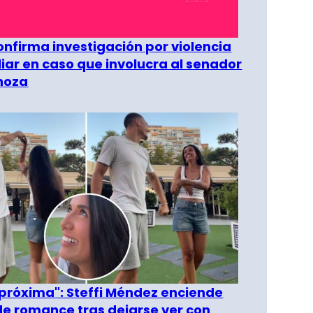
confirma investigación por violencia
liar en caso que involucra al senador
inoza
 próxima": Steffi Méndez enciende
e romance tras dejarse ver con