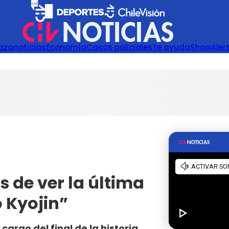
azanoticias
Economía
Casos policiales
Te ayuda
Show
Aler
 de ver la última
 Kyojin”
argo del final de la historia