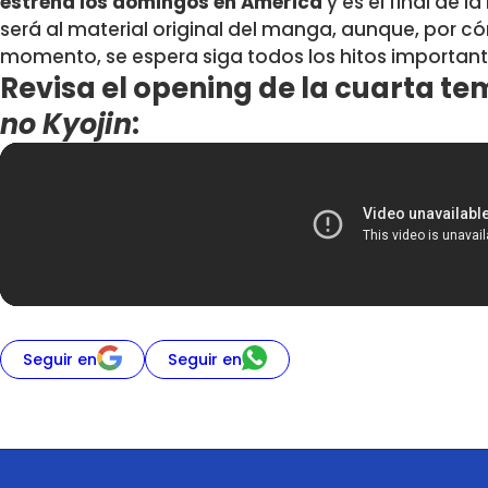
estrena los domingos en América
y es el final de l
será al material original del manga, aunque, por c
momento, se espera siga todos los hitos important
Revisa el opening de la cuarta 
no Kyojin
:
Seguir en
Seguir en