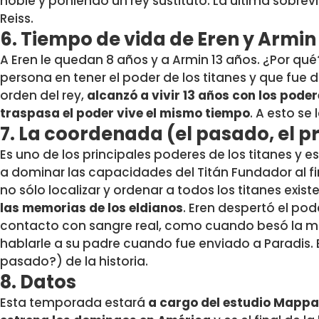
noble y poniendo un rey sustituto. La última sobreviv
Reiss.
6. Tiempo de vida de Eren y Armin
A Eren le quedan 8 años y a Armin 13 años. ¿Por qué?
persona en tener el poder de los titanes y que fue d
orden del rey,
alcanzó a vivir 13 años con los poder
traspasa el poder vive el mismo tiempo
. A esto se
7. La coordenada (el pasado, el pr
Es uno de los principales poderes de los titanes y 
a dominar las capacidades del Titán Fundador al fi
no sólo localizar y ordenar a todos los titanes exist
las memorias de los eldianos
. Eren despertó el pod
contacto con sangre real, como cuando besó la man
hablarle a su padre cuando fue enviado a Paradis. E
pasado?) de la historia.
8. Datos
Esta temporada estará
a cargo del estudio Mappa,