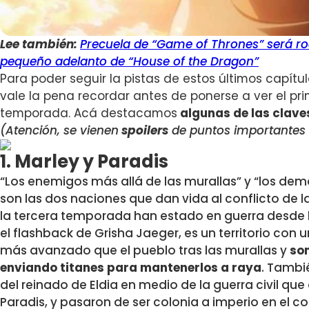
Lee también:
Precuela de “Game of Thrones” será r
pequeño adelanto de “House of the Dragon”
Para poder seguir la pistas de estos
últimos capítul
vale la pena recordar antes de ponerse a ver el pr
temporada. Acá destacamos
algunas de las clav
(Atención, se vienen
spoilers
de puntos importantes 
1. Marley y Paradis
“Los enemigos más allá de las murallas” y “los demon
son las dos naciones que dan vida al conflicto de la 
la tercera temporada han estado en guerra desde h
el flashback de Grisha Jaeger, es un territorio con
más avanzado que el pueblo tras las murallas y
son
enviando titanes para mantenerlos a raya
. Tambi
del reinado de Eldia en medio de la guerra civil que
Paradis, y pasaron de ser colonia a imperio en el co