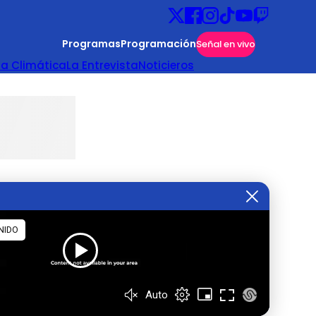
Programas
Programación
Señal en vivo
ta Climática
La Entrevista
Noticieros