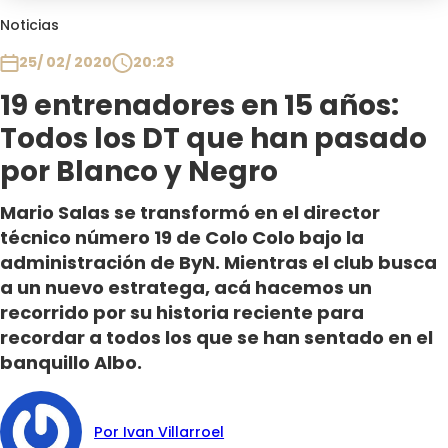
Club De La Comedia
Noticias
Contigo en Directo
25/ 02/ 2020
20:23
Plan Perfecto
19 entrenadores en 15 años:
El Tiempo
Todos los DT que han pasado
Sabingo
Todos Los Programas
por Blanco y Negro
Mario Salas se transformó en el director
técnico número 19 de Colo Colo bajo la
administración de ByN. Mientras el club busca
a un nuevo estratega, acá hacemos un
recorrido por su historia reciente para
recordar a todos los que se han sentado en el
banquillo Albo.
Por Ivan Villarroel