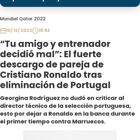
Programas
Club De La Comedia
Mundial Qatar 2022
Contigo en Directo
10/ 12/ 2022
16:52
Plan Perfecto
“Tu amigo y entrenador
El Tiempo
decidió mal”: El fuerte
Sabingo
descargo de pareja de
Todos Los Programas
Cristiano Ronaldo tras
eliminación de Portugal
Georgina Rodríguez no dudó en criticar al
director técnico de la selección portuguesa,
esto por dejar a Ronaldo en la banca durante
el primer tiempo contra Marruecos.