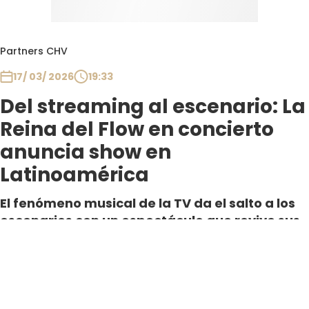
Partners CHV
17/ 03/ 2026
19:33
Del streaming al escenario: La
Reina del Flow en concierto
anuncia show en
Latinoamérica
El fenómeno musical de la TV da el salto a los
escenarios con un espectáculo que revive sus
canciones, personajes y energía. Tras agotar
shows en España, “La Reina del Flor en
Concierto” prepara su llegada a
Latinoamérica.