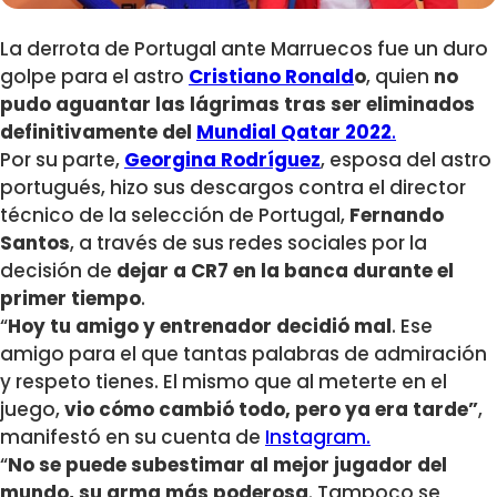
La derrota de Portugal ante Marruecos fue un duro
golpe para el astro
Cristiano Ronald
o
, quien
no
pudo aguantar las lágrimas tras ser eliminados
definitivamente del
Mundial Qatar 2022
.
Por su parte,
Georgina Rodríguez
, esposa del astro
portugués, hizo sus descargos contra el director
técnico de la selección de Portugal,
Fernando
Santos
, a través de sus redes sociales por la
decisión de
dejar a CR7 en la banca durante el
primer tiempo
.
“
Hoy tu amigo y entrenador decidió mal
. Ese
amigo para el que tantas palabras de admiración
y respeto tienes. El mismo que al meterte en el
juego,
vio cómo cambió todo, pero ya era tarde”
,
manifestó en su cuenta de
Instagram.
“
No se puede subestimar al mejor jugador del
mundo, su arma más poderosa
. Tampoco se