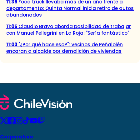
11:35
Food truck llevaba más de un año frente a
departamento: Quinta Normal inicia retiro de autos
abandonados
11:05
Claudio Bravo aborda posibilidad de trabajar
con Manuel Pellegrini en La Roja: "Sería fantástico"
11:03
"¿Por qué hace eso?": Vecinos de Peñalolén
encaran a alcalde por demolición de viviendas
Corporativo