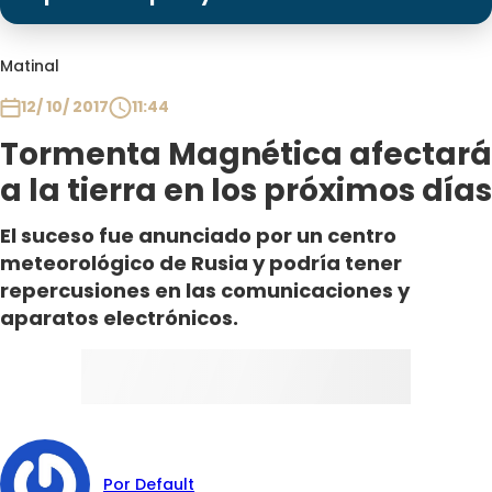
Programas
Club De La Comedia
Matinal
Contigo en Directo
12/ 10/ 2017
11:44
Plan Perfecto
Tormenta Magnética afectará
El Tiempo
a la tierra en los próximos días
Sabingo
Todos Los Programas
El suceso fue anunciado por un centro
meteorológico de Rusia y podría tener
repercusiones en las comunicaciones y
aparatos electrónicos.
Por Default