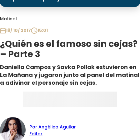
Programas
Club De La Comedia
Matinal
Contigo en Directo
19/ 10/ 2017
15:01
Plan Perfecto
¿Quién es el famoso sin cejas?
El Tiempo
– Parte 3
Sabingo
Todos Los Programas
Daniella Campos y Savka Pollak estuvieron en
La Mañana y jugaron junto al panel del matinal
a adivinar el personaje sin cejas.
Por Angélica Aguilar
Editor