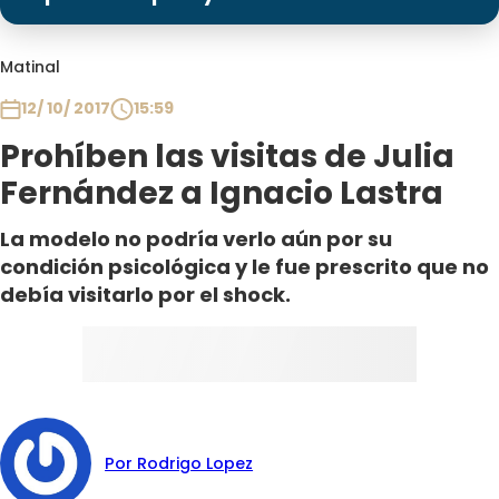
Programas
Club De La Comedia
Matinal
Contigo en Directo
12/ 10/ 2017
15:59
Plan Perfecto
Prohíben las visitas de Julia
El Tiempo
Fernández a Ignacio Lastra
Sabingo
Todos Los Programas
La modelo no podría verlo aún por su
condición psicológica y le fue prescrito que no
debía visitarlo por el shock.
Por Rodrigo Lopez