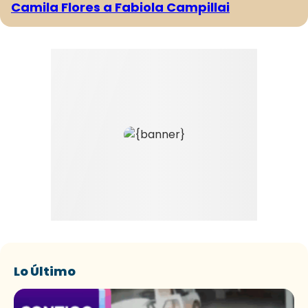
Camila Flores a Fabiola Campillai
Lo Último