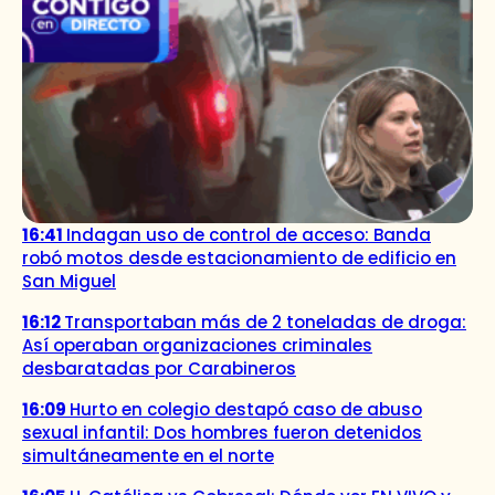
16:41
Indagan uso de control de acceso: Banda
robó motos desde estacionamiento de edificio en
San Miguel
16:12
Transportaban más de 2 toneladas de droga:
Así operaban organizaciones criminales
desbaratadas por Carabineros
16:09
Hurto en colegio destapó caso de abuso
sexual infantil: Dos hombres fueron detenidos
simultáneamente en el norte