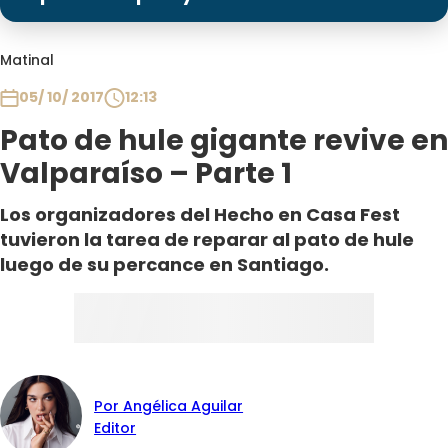
Programas
Club De La Comedia
Matinal
Contigo en Directo
05/ 10/ 2017
12:13
Plan Perfecto
Pato de hule gigante revive en
El Tiempo
Valparaíso – Parte 1
Sabingo
Todos Los Programas
Los organizadores del Hecho en Casa Fest
tuvieron la tarea de reparar al pato de hule
luego de su percance en Santiago.
Por Angélica Aguilar
Editor