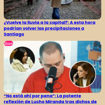
¿Vuelve la lluvia a la capital?: A esta hora
podrían volver las precipitaciones a
Santiago
Show
“No está ahí por pena”: La potente
reflexión de Lucho Miranda tras dichos de